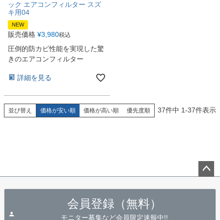
ック エアコンフィルター スズ
キ用04
NEW
販売価格
¥
3,980
税込
圧倒的防カビ性能を実現した驚
きのエアコンフィルター
詳細を見る
37
件中
1
-
37
件表示
並び替え
価格が安い順
価格が高い順
優先度順
ペー
ジト
会員登録（無料）
ップ
へ
モニター募集など会員限定速報中!!