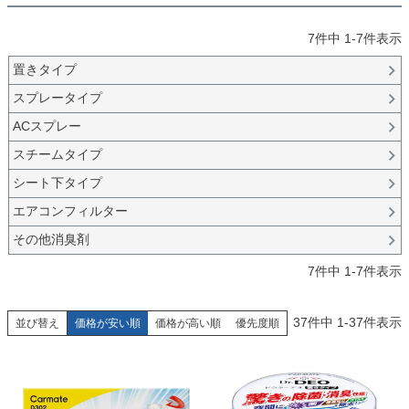
7
件中
1
-
7
件表示
置きタイプ
スプレータイプ
ACスプレー
スチームタイプ
シート下タイプ
エアコンフィルター
その他消臭剤
7
件中
1
-
7
件表示
37
件中
1
-
37
件表示
並び替え
価格が安い順
価格が高い順
優先度順