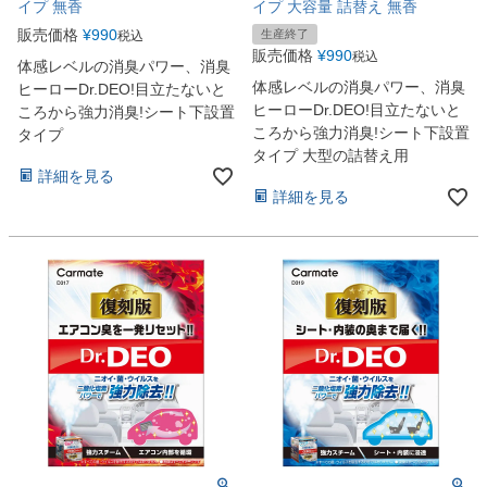
イプ 無香
イプ 大容量 詰替え 無香
販売価格
¥
990
生産終了
税込
販売価格
¥
990
税込
体感レベルの消臭パワー、消臭
体感レベルの消臭パワー、消臭
ヒーローDr.DEO!目立たないと
ヒーローDr.DEO!目立たないと
ころから強力消臭!シート下設置
ころから強力消臭!シート下設置
タイプ
タイプ 大型の詰替え用
詳細を見る
詳細を見る