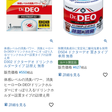
体感レベルの消臭パワー、消臭ヒーロー
除菌消臭成分に安定化二酸化塩素を採用
Dr.DEO!ドリンクホルダーにすっぽり入
DSD4 ドクターデオ 置きタイプ
る!ドリンクホルダー設置タイプの詰替
車用 無香
え用
D302 ドクターデオ ドリンクホ
ルート限定品
ルダータイプ 詰替え 無香
販売価格
¥
627
税込
販売価格
¥
550
税込
詳細を見る
体感レベルの消臭パワー、消臭
ヒーローDr.DEO!ドリンクホル
ダーにすっぽり入る!ドリンクホ
ルダー設置タイプの詰替え用
詳細を見る