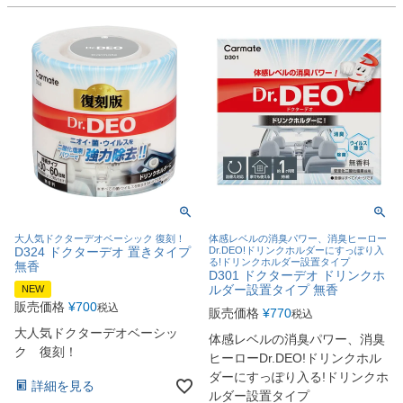
大人気ドクターデオベーシック 復刻！
体感レベルの消臭パワー、消臭ヒーロー
D324 ドクターデオ 置きタイプ
Dr.DEO!ドリンクホルダーにすっぽり入
る!ドリンクホルダー設置タイプ
無香
D301 ドクターデオ ドリンクホ
ルダー設置タイプ 無香
NEW
販売価格
¥
700
税込
販売価格
¥
770
税込
大人気ドクターデオベーシッ
体感レベルの消臭パワー、消臭
ク 復刻！
ヒーローDr.DEO!ドリンクホル
ダーにすっぽり入る!ドリンクホ
詳細を見る
ルダー設置タイプ