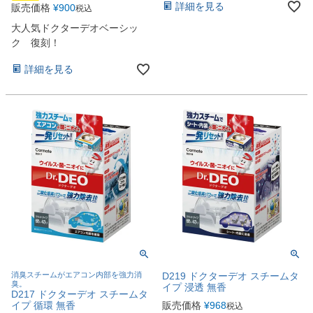
詳細を見る
販売価格
¥
900
税込
大人気ドクターデオベーシッ
ク 復刻！
詳細を見る
消臭スチームがエアコン内部を強力消
D219 ドクターデオ スチームタ
臭。
イプ 浸透 無香
D217 ドクターデオ スチームタ
イプ 循環 無香
販売価格
¥
968
税込