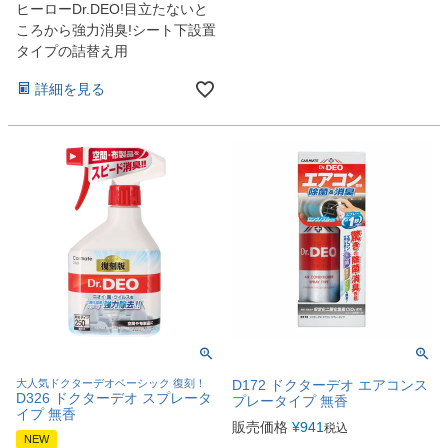
ヒーローDr.DEO!目立たないと
ころから強力消臭!シート下設置
タイプの詰替え用
詳細を見る
大人気ドクターデオベーシック 復刻！
D172 ドクターデオ エアコンス
D326 ドクターデオ スプレータ
プレータイプ 無香
イプ 無香
販売価格
¥
941
税込
NEW