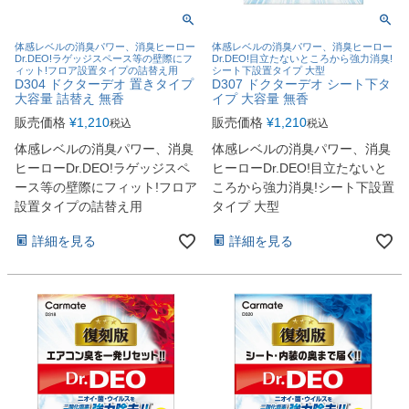
体感レベルの消臭パワー、消臭ヒーロー
体感レベルの消臭パワー、消臭ヒーロー
Dr.DEO!ラゲッジスペース等の壁際にフ
Dr.DEO!目立たないところから強力消臭!
ィット!フロア設置タイプの詰替え用
シート下設置タイプ 大型
D304 ドクターデオ 置きタイプ
D307 ドクターデオ シート下タ
大容量 詰替え 無香
イプ 大容量 無香
販売価格
¥
1,210
販売価格
¥
1,210
税込
税込
体感レベルの消臭パワー、消臭
体感レベルの消臭パワー、消臭
ヒーローDr.DEO!ラゲッジスペ
ヒーローDr.DEO!目立たないと
ース等の壁際にフィット!フロア
ころから強力消臭!シート下設置
設置タイプの詰替え用
タイプ 大型
詳細を見る
詳細を見る