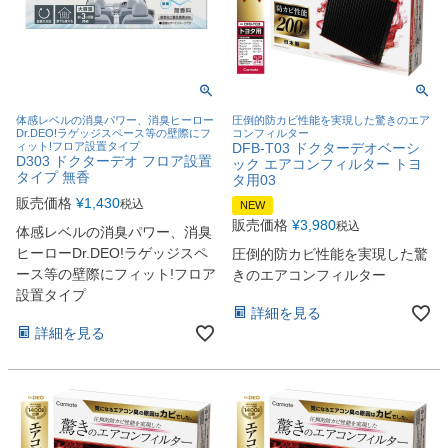
体感レベルの消臭パワー、消臭ヒーロー
圧倒的防カビ性能を実現した驚きのエア
Dr.DEO!ラゲッジスペース等の壁際にフ
コンフィルター
ィット!フロア設置タイプ
DFB-T03 ドクターデオベーシ
D303 ドクターデオ フロア設置
ック エアコンフィルター トヨ
タイプ 無香
タ用03
販売価格
¥
1,430
税込
NEW
販売価格
¥
3,980
税込
体感レベルの消臭パワー、消臭
ヒーローDr.DEO!ラゲッジスペ
圧倒的防カビ性能を実現した驚
ース等の壁際にフィット!フロア
きのエアコンフィルター
設置タイプ
詳細を見る
詳細を見る