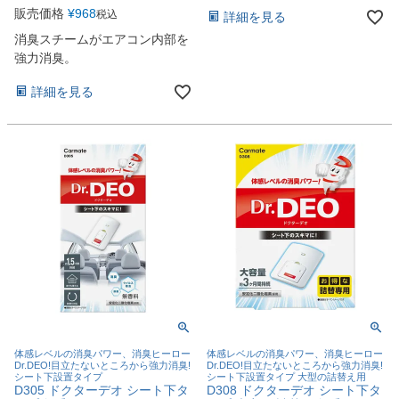
販売価格
¥
968
税込
詳細を見る
消臭スチームがエアコン内部を
強力消臭。
詳細を見る
体感レベルの消臭パワー、消臭ヒーロー
体感レベルの消臭パワー、消臭ヒーロー
Dr.DEO!目立たないところから強力消臭!
Dr.DEO!目立たないところから強力消臭!
シート下設置タイプ
シート下設置タイプ 大型の詰替え用
D305 ドクターデオ シート下タ
D308 ドクターデオ シート下タ