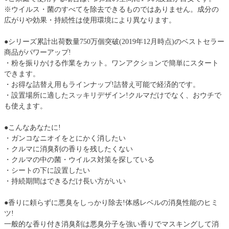
※ウイルス・菌のすべてを除去できるものではありません。成分の
広がりや効果・持続性は使用環境により異なります。
●シリーズ累計出荷数量750万個突破(2019年12月時点)のベストセラー
商品がパワーアップ!
・粉を振りかける作業をカット。ワンアクションで簡単にスタート
できます。
・お得な詰替え用もラインナップ!詰替え可能で経済的です。
・設置場所に適したスッキリデザイン!クルマだけでなく、おウチで
も使えます。
●こんなあなたに!
・ガンコなニオイをとにかく消したい
・クルマに消臭剤の香りを残したくない
・クルマの中の菌・ウイルス対策を探している
・シートの下に設置したい
・持続期間はできるだけ長い方がいい
●香りに頼らずに悪臭をしっかり除去!体感レベルの消臭性能のヒミ
ツ!
一般的な香り付き消臭剤は悪臭分子を強い香りでマスキングして消