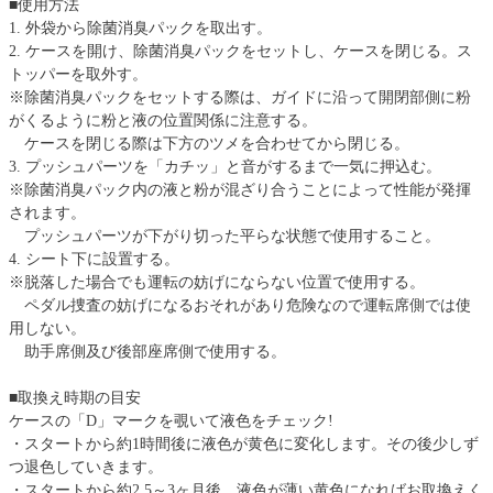
■使用方法
1. 外袋から除菌消臭パックを取出す。
2. ケースを開け、除菌消臭パックをセットし、ケースを閉じる。ス
トッパーを取外す。
※除菌消臭パックをセットする際は、ガイドに沿って開閉部側に粉
がくるように粉と液の位置関係に注意する。
ケースを閉じる際は下方のツメを合わせてから閉じる。
3. プッシュパーツを「カチッ」と音がするまで一気に押込む。
※除菌消臭パック内の液と粉が混ざり合うことによって性能が発揮
されます。
プッシュパーツが下がり切った平らな状態で使用すること。
4. シート下に設置する。
※脱落した場合でも運転の妨げにならない位置で使用する。
ペダル捜査の妨げになるおそれがあり危険なので運転席側では使
用しない。
助手席側及び後部座席側で使用する。
■取換え時期の目安
ケースの「D」マークを覗いて液色をチェック!
・スタートから約1時間後に液色が黄色に変化します。その後少しず
つ退色していきます。
・スタートから約2.5～3ヶ月後、液色が薄い黄色になればお取換えく