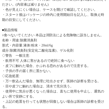
ださい。(内容液は減りません)
・色が見えにくい場合は、ケースを開けて確認してください。
・スタート後はパッケージの枠内に使用開始日を記入し、取換え時
期の目安にしてください。
■製品情報
○食べないでください 本品は消防法による危険物に該当しません。
名称・用途:除菌消臭剤
形式・内容量:液体/粉末・20ml/6g
成分:除菌消臭剤(安定化二酸化塩素)、ゲル化剤
◇警告 一般注意:
・飲用不可 人体に害があるので絶対に食べない
・皮フに触れた場合、かぶれる恐れがあるので注意する。
・子供の手の届く所に置かない。
◇応急処置:
・万一飲込んだ場合、無理に吐出させず、医師の診察を受ける。
・目や皮フに触れた場合は、清水で充分洗う。
・使用中に気分が悪くなった場合は、直ちに使用を中止し、通気の
よい所で安静にする。
・上記の処置を行っても状態が回復しない場合は医師の診察を受け
る。