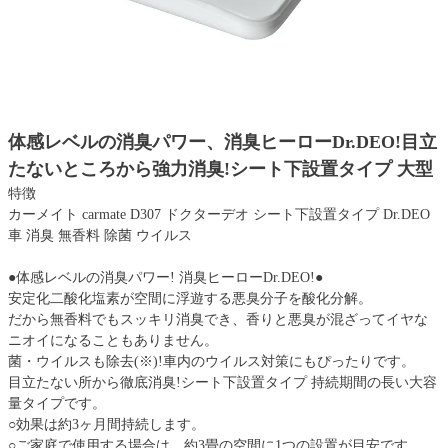
体感レベルの消臭パワー、消臭ヒーローDr.DEO!目立
たないところから強力消臭!シート下設置タイプ 大型
特徴
カーメイト carmate D307 ドクターデオ シート下設置タイプ Dr.DEO
車 消臭 無香料 除菌 ウイルス
●体感レベルの消臭パワー! 消臭ヒーローDr.DEO!●
安定化二酸化塩素が空間に浮遊する悪臭分子を酸化分解。
だから無香料でもスッキリ消臭でき、香りと悪臭が混ざってイヤな
ニオイになることもありません。
菌・ウイルスも除去(※)!車内のウイルス対策にもぴったりです。
目立たない所から徹底消臭!シート下設置タイプ 持続期間の長い大容
量タイプです。
○効果は約3ヶ月間持続します。
○ご家庭で使用する場合は、約3畳の空間に1つの設置が目安です。