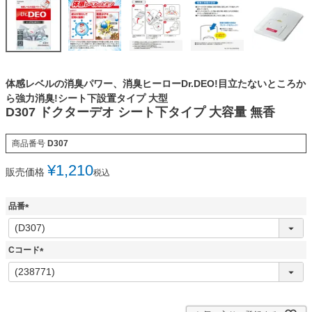
体感レベルの消臭パワー、消臭ヒーローDr.DEO!目立たないところか
ら強力消臭!シート下設置タイプ 大型
D307 ドクターデオ シート下タイプ 大容量 無香
商品番号
D307
¥
1,210
販売価格
税込
品番
(
必
須
Cコード
)
(
必
須
)