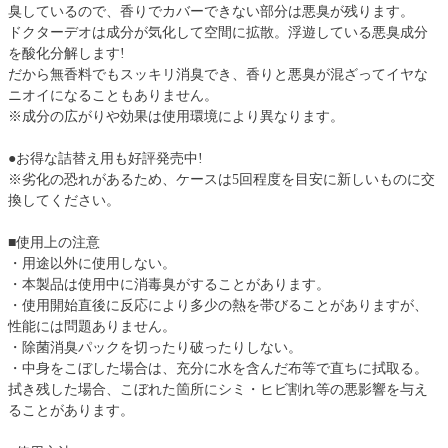
臭しているので、香りでカバーできない部分は悪臭が残ります。
ドクターデオは成分が気化して空間に拡散。浮遊している悪臭成分
を酸化分解します!
だから無香料でもスッキリ消臭でき、香りと悪臭が混ざってイヤな
ニオイになることもありません。
※成分の広がりや効果は使用環境により異なります。
●お得な詰替え用も好評発売中!
※劣化の恐れがあるため、ケースは5回程度を目安に新しいものに交
換してください。
■使用上の注意
・用途以外に使用しない。
・本製品は使用中に消毒臭がすることがあります。
・使用開始直後に反応により多少の熱を帯びることがありますが、
性能には問題ありません。
・除菌消臭パックを切ったり破ったりしない。
・中身をこぼした場合は、充分に水を含んだ布等で直ちに拭取る。
拭き残した場合、こぼれた箇所にシミ・ヒビ割れ等の悪影響を与え
ることがあります。