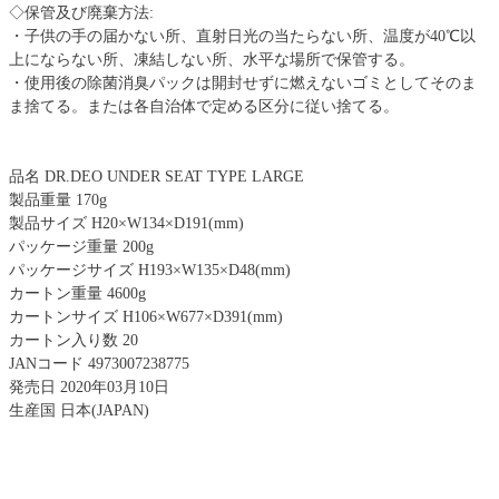
◇保管及び廃棄方法:
・子供の手の届かない所、直射日光の当たらない所、温度が40℃以
上にならない所、凍結しない所、水平な場所で保管する。
・使用後の除菌消臭パックは開封せずに燃えないゴミとしてそのま
ま捨てる。または各自治体で定める区分に従い捨てる。
品名 DR.DEO UNDER SEAT TYPE LARGE
製品重量 170g
製品サイズ H20×W134×D191(mm)
パッケージ重量 200g
パッケージサイズ H193×W135×D48(mm)
カートン重量 4600g
カートンサイズ H106×W677×D391(mm)
カートン入り数 20
JANコード 4973007238775
発売日 2020年03月10日
生産国 日本(JAPAN)