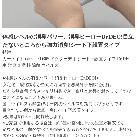
体感レベルの消臭パワー、消臭ヒーローDr.DEO!目立
たないところから強力消臭!シート下設置タイプ
特徴
カーメイト carmate D305 ドクターデオ シート下設置タイプ Dr.DEO
車 消臭 無香料 除菌 ウイルス
●体感レベルの消臭パワー! 消臭ヒーローDr.DEO!●
安定化二酸化塩素が空間に浮遊する悪臭分子を酸化分解。
だから無香料でもスッキリ消臭でき、香りと悪臭が混ざってイヤな
ニオイになることもありません。
菌・ウイルスも除去(※)!車内のウイルス対策にもぴったりです。
目立たない所から徹底消臭!シート下設置タイプ。
○効果は約1.5ヶ月間持続します。
○ご家庭で使用する場合は、約3畳の空間に1つの設置が目安です。
※ウイルス・菌のすべてを除去できるものではありません。成分の
広がりや効果・持続性は使用環境により異なります。