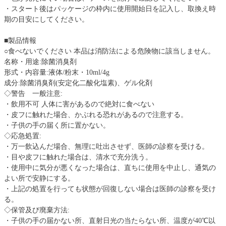
・スタート後はパッケージの枠内に使用開始日を記入し、取換え時
期の目安にしてください。
■製品情報
○食べないでください 本品は消防法による危険物に該当しません。
名称・用途:除菌消臭剤
形式・内容量:液体/粉末・10ml/4g
成分:除菌消臭剤(安定化二酸化塩素)、ゲル化剤
◇警告 一般注意:
・飲用不可 人体に害があるので絶対に食べない
・皮フに触れた場合、かぶれる恐れがあるので注意する。
・子供の手の届く所に置かない。
◇応急処置:
・万一飲込んだ場合、無理に吐出させず、医師の診察を受ける。
・目や皮フに触れた場合は、清水で充分洗う。
・使用中に気分が悪くなった場合は、直ちに使用を中止し、通気の
よい所で安静にする。
・上記の処置を行っても状態が回復しない場合は医師の診察を受け
る。
◇保管及び廃棄方法:
・子供の手の届かない所、直射日光の当たらない所、温度が40℃以