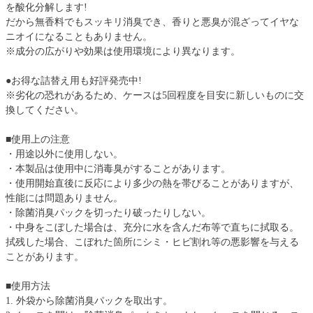
を酸化分解します!
だから無香料でもスッキリ消臭でき、香りと悪臭が混ざってイヤな
ニオイになることもありません。
※成分の広がりや効果は使用環境により異なります。
●お得な詰替え用も好評発売中!
※劣化の恐れがあるため、ケースは5回程度を目安に新しいものに交
換してください。
■使用上の注意
・用途以外に使用しない。
・本製品は使用中に消毒臭がすることがあります。
・使用開始直後に反応により多少の熱を帯びることがありますが、
性能には問題ありません。
・除菌消臭パックを切ったり破ったりしない。
・中身をこぼした場合は、充分に水を含んだ布等で直ちに拭取る。
拭残した場合、こぼれた箇所にシミ・ヒビ割れ等の悪影響を与える
ことがあります。
■使用方法
1. 外袋から除菌消臭パックを取出す。