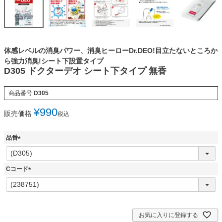
体感レベルの消臭パワー、消臭ヒーローDr.DEO!目立たないところか
ら強力消臭!シート下設置タイプ
D305 ドクターデオ シート下タイプ 無香
商品番号
D305
¥
990
販売価格
税込
品番
(
必
須
Cコード
)
(
必
須
)
お気に入りに登録する