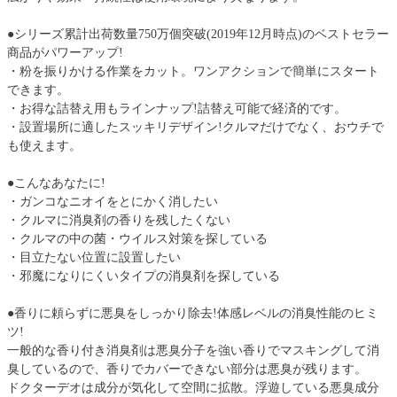
●シリーズ累計出荷数量750万個突破(2019年12月時点)のベストセラー
商品がパワーアップ!
・粉を振りかける作業をカット。ワンアクションで簡単にスタート
できます。
・お得な詰替え用もラインナップ!詰替え可能で経済的です。
・設置場所に適したスッキリデザイン!クルマだけでなく、おウチで
も使えます。
●こんなあなたに!
・ガンコなニオイをとにかく消したい
・クルマに消臭剤の香りを残したくない
・クルマの中の菌・ウイルス対策を探している
・目立たない位置に設置したい
・邪魔になりにくいタイプの消臭剤を探している
●香りに頼らずに悪臭をしっかり除去!体感レベルの消臭性能のヒミ
ツ!
一般的な香り付き消臭剤は悪臭分子を強い香りでマスキングして消
臭しているので、香りでカバーできない部分は悪臭が残ります。
ドクターデオは成分が気化して空間に拡散。浮遊している悪臭成分