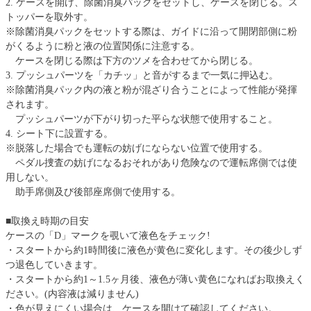
2. ケースを開け、除菌消臭パックをセットし、ケースを閉じる。ス
トッパーを取外す。
※除菌消臭パックをセットする際は、ガイドに沿って開閉部側に粉
がくるように粉と液の位置関係に注意する。
ケースを閉じる際は下方のツメを合わせてから閉じる。
3. プッシュパーツを「カチッ」と音がするまで一気に押込む。
※除菌消臭パック内の液と粉が混ざり合うことによって性能が発揮
されます。
プッシュパーツが下がり切った平らな状態で使用すること。
4. シート下に設置する。
※脱落した場合でも運転の妨げにならない位置で使用する。
ペダル捜査の妨げになるおそれがあり危険なので運転席側では使
用しない。
助手席側及び後部座席側で使用する。
■取換え時期の目安
ケースの「D」マークを覗いて液色をチェック!
・スタートから約1時間後に液色が黄色に変化します。その後少しず
つ退色していきます。
・スタートから約1～1.5ヶ月後、液色が薄い黄色になればお取換えく
ださい。(内容液は減りません)
・色が見えにくい場合は、ケースを開けて確認してください。