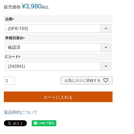
¥
3,980
販売価格
税込
品番
(
必
須
車種別適合
)
(
必
須
Cコード
)
(
必
須
)
お気に入りに登録する
カートに入れる
返品特約について