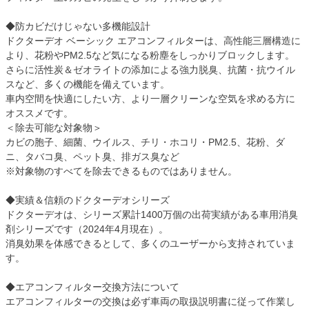
◆防カビだけじゃない多機能設計
ドクターデオ ベーシック エアコンフィルターは、高性能三層構造に
より、花粉やPM2.5など気になる粉塵をしっかりブロックします。
さらに活性炭＆ゼオライトの添加による強力脱臭、抗菌・抗ウイル
スなど、多くの機能を備えています。
車内空間を快適にしたい方、より一層クリーンな空気を求める方に
オススメです。
＜除去可能な対象物＞
カビの胞子、細菌、ウイルス、チリ・ホコリ・PM2.5、花粉、ダ
ニ、タバコ臭、ペット臭、排ガス臭など
※対象物のすべてを除去できるものではありません。
◆実績＆信頼のドクターデオシリーズ
ドクターデオは、シリーズ累計1400万個の出荷実績がある車用消臭
剤シリーズです（2024年4月現在）。
消臭効果を体感できるとして、多くのユーザーから支持されていま
す。
◆エアコンフィルター交換方法について
エアコンフィルターの交換は必ず車両の取扱説明書に従って作業し