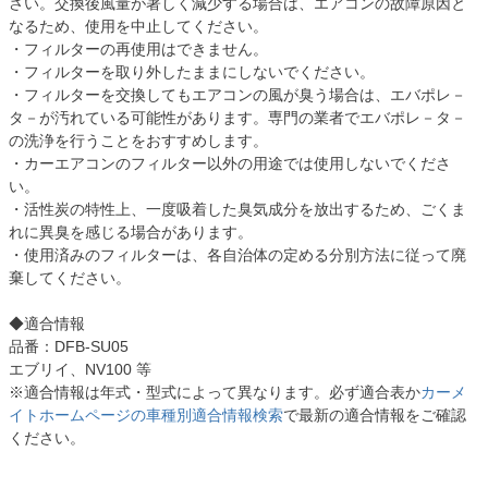
さい。交換後風量が著しく減少する場合は、エアコンの故障原因と
なるため、使用を中止してください。
・フィルターの再使用はできません。
・フィルターを取り外したままにしないでください。
・フィルターを交換してもエアコンの風が臭う場合は、エバポレ－
タ－が汚れている可能性があります。専門の業者でエバポレ－タ－
の洗浄を行うことをおすすめします。
・カーエアコンのフィルター以外の用途では使用しないでくださ
い。
・活性炭の特性上、一度吸着した臭気成分を放出するため、ごくま
れに異臭を感じる場合があります。
・使用済みのフィルターは、各自治体の定める分別方法に従って廃
棄してください。
◆適合情報
品番：DFB-SU05
エブリイ、NV100 等
※適合情報は年式・型式によって異なります。必ず適合表か
カーメ
イトホームページの車種別適合情報検索
で最新の適合情報をご確認
ください。