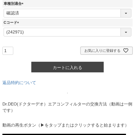
須
車種別適合
)
(
必
須
Cコード
)
(
必
須
)
お気に入りに登録する
カートに入れる
返品特約について
Dr.DEO(ドクターデオ）エアコンフィルターの交換方法（動画は一例
です）
動画の再生ボタン（▶をタップまたはクリックすると始まります）