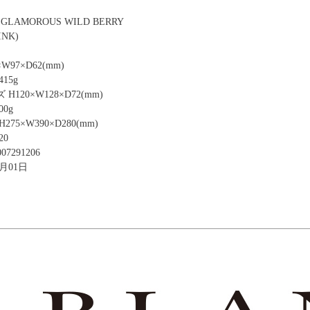
 GLAMOROUS WILD BERRY
NK)
97×D62(mm)
15g
120×W128×D72(mm)
0g
75×W390×D280(mm)
20
07291206
9月01日