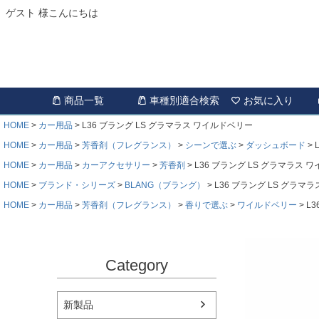
ゲスト 様こんにちは
商品一覧
車種別適合検索
お気に入り
HOME
カー用品
L36 ブラング LS グラマラス ワイルドベリー
HOME
カー用品
芳香剤（フレグランス）
シーンで選ぶ
ダッシュボード
HOME
カー用品
カーアクセサリー
芳香剤
L36 ブラング LS グラマラス 
HOME
ブランド・シリーズ
BLANG（ブラング）
L36 ブラング LS グラマ
HOME
カー用品
芳香剤（フレグランス）
香りで選ぶ
ワイルドベリー
L
Category
新製品