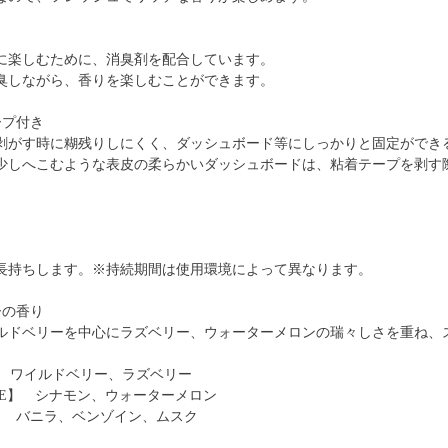
に楽しむために、消臭剤を配合しています。
臭しながら、香りを楽しむことができます。
ープ付き
剥がす時に糊残りしにくく、ダッシュボード等にしっかりと固定ができ
少しへこむような表皮の柔らかいダッシュボードは、粘着テープを剥す
が長持ちします。※持続期間は使用環境によって異なります。
ーの香り
ルドベリーを中心にラズベリー、ウォーターメロンの瑞々しさを重ね、
。
E】 ワイルドベリー、ラズベリー
NOTE】 シナモン、ウォーターメロン
TE】 バニラ、ベンゾイン、ムスク