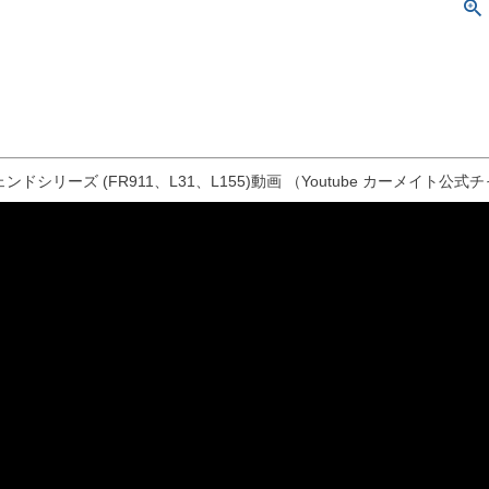
ンドシリーズ (FR911、L31、L155)動画 （Youtube カーメイト公