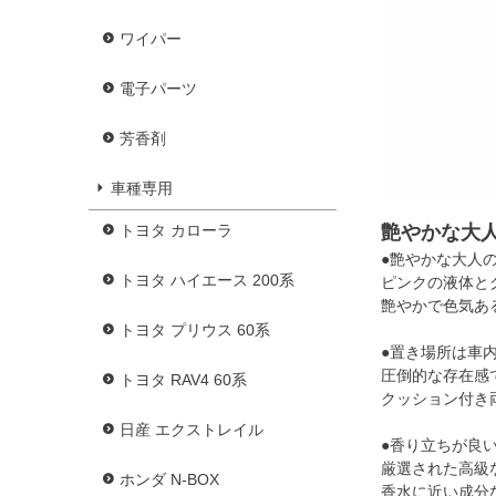
ワイパー
電子パーツ
芳香剤
車種専用
艶やかな大
トヨタ カローラ
●艶やかな大人
トヨタ ハイエース 200系
ピンクの液体と
艶やかで色気あ
トヨタ プリウス 60系
●置き場所は車
圧倒的な存在感
トヨタ RAV4 60系
クッション付き
日産 エクストレイル
●香り立ちが良
厳選された高級
ホンダ N-BOX
香水に近い成分