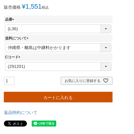
¥
1,551
販売価格
税込
品番
(
必
須
送料について
)
(
必
須
Cコード
)
(
必
須
)
お気に入りに登録する
カートに入れる
返品特約について