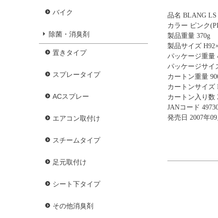
バイク
品名 BLANG LS
カラー ピンク(PI
除菌・消臭剤
製品重量 370g
製品サイズ H92×W
置きタイプ
パッケージ重量 4
パッケージサイズ H
スプレータイプ
カートン重量 900
カートンサイズ H2
ACスプレー
カートン入り数 
JANコード 49730
発売日 2007年0
エアコン取付け
スチームタイプ
足元取付け
シート下タイプ
その他消臭剤