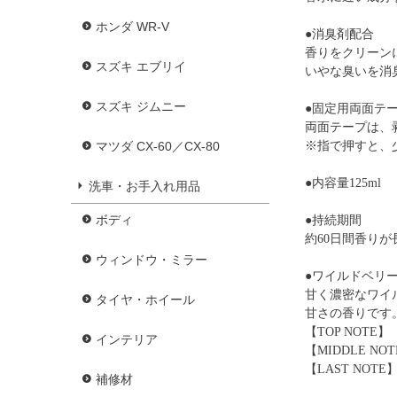
ホンダ WR-V
●消臭剤配合
香りをクリーン
スズキ エブリイ
いやな臭いを消
スズキ ジムニー
●固定用両面テ
両面テープは、
※指で押すと、
マツダ CX-60／CX-80
●内容量125ml
洗車・お手入れ用品
ボディ
●持続期間
約60日間香り
ウィンドウ・ミラー
●ワイルドベリ
甘く濃密なワイ
タイヤ・ホイール
甘さの香りです
【TOP NOT
インテリア
【MIDDLE 
【LAST NO
補修材