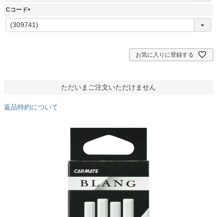
須
Cコード
)
(
必
須
)
お気に入りに登録する
ただいまご注文いただけません
返品特約について