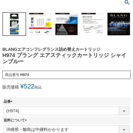
BLANGエアコンフレグランス詰め替えカートリッジ
H974 ブラング エアスティックカートリッジ シャイ
ンブルー
商品番号
H974
¥
522
販売価格
税込
品番
(
必
須
送料について
)
(
必