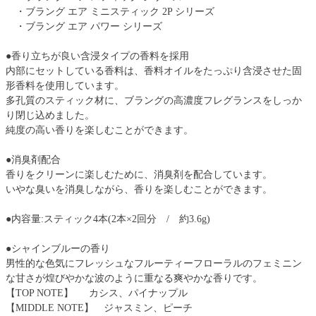
・ブラング エア ミニスティック 2P シリーズ
・ブラング エア パワー シリーズ
●香り立ちが良い含浸タイプの香料を採用
内部にセットしている香料は、香料オイルをたっぷり含浸させた固
形香料を使用しています。
多孔質のスティック材に、ブラングの高濃度フレグランスをしっか
り閉じ込めました。
純度の高い香りを楽しむことができます。
●消臭剤配合
香りをクリーンに楽しむために、消臭剤を配合しています。
いやな臭いを消臭しながら、香りを楽しむことができます。
●内容量:スティック4本(2本×2回分 / 約3.6g)
●シャインブルーの香り
男性的な色気にフレッシュなフルーティーフローラルのフェミニン
な甘さが煌びやかな波のように重なる爽やかな香りです。
【TOP NOTE】 カシス、パイナップル
【MIDDLE NOTE】 ジャスミン、ピーチ