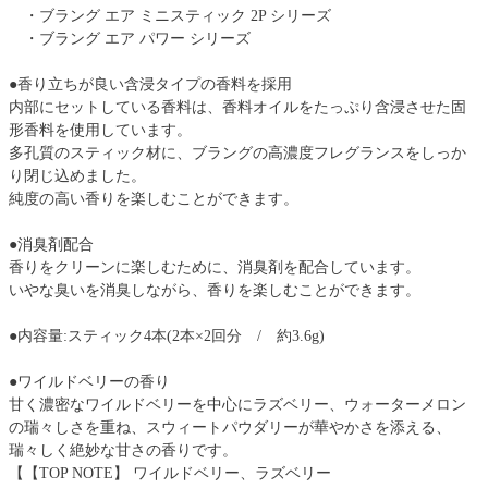
・ブラング エア ミニスティック 2P シリーズ
・ブラング エア パワー シリーズ
●香り立ちが良い含浸タイプの香料を採用
内部にセットしている香料は、香料オイルをたっぷり含浸させた固
形香料を使用しています。
多孔質のスティック材に、ブラングの高濃度フレグランスをしっか
り閉じ込めました。
純度の高い香りを楽しむことができます。
●消臭剤配合
香りをクリーンに楽しむために、消臭剤を配合しています。
いやな臭いを消臭しながら、香りを楽しむことができます。
●内容量:スティック4本(2本×2回分 / 約3.6g)
●ワイルドベリーの香り
甘く濃密なワイルドベリーを中心にラズベリー、ウォーターメロン
の瑞々しさを重ね、スウィートパウダリーが華やかさを添える、
瑞々しく絶妙な甘さの香りです。
【【TOP NOTE】 ワイルドベリー、ラズベリー