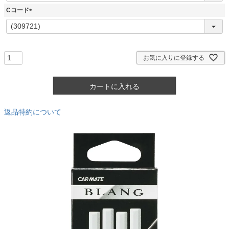
須
Cコード
)
(
必
須
)
お気に入りに登録する
カートに入れる
返品特約について