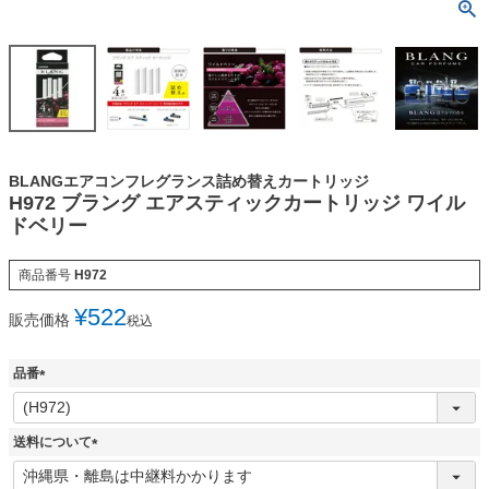
BLANGエアコンフレグランス詰め替えカートリッジ
H972 ブラング エアスティックカートリッジ ワイル
ドベリー
商品番号
H972
¥
522
販売価格
税込
品番
(
必
須
送料について
)
(
必