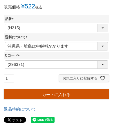
¥
522
販売価格
税込
品番
(
必
須
送料について
)
(
必
須
Cコード
)
(
必
須
)
お気に入りに登録する
カートに入れる
返品特約について