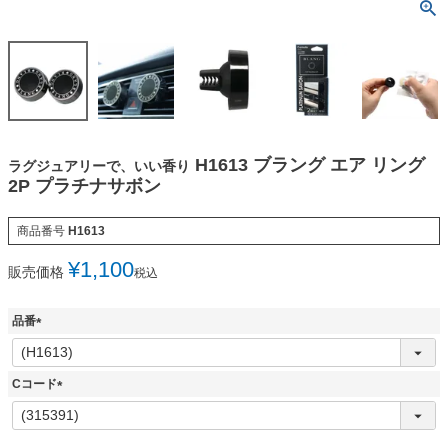
H1613 ブラング エア リング
ラグジュアリーで、いい香り
2P プラチナサボン
商品番号
H1613
¥
1,100
販売価格
税込
品番
(
必
須
Cコード
)
(
必
須