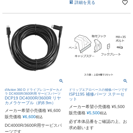
詳細を見る
d'Action 360 D ドライブレコーダーカメ
ドリップエアロベースの補修パーツです
ラ DC4000R/3600R用 サービスパーツ
ISP1195 補修パーツ ステーセ
DCP19 DC4000R/3600R リヤ
ット
カメラケーブル（約8.9m）
メーカー希望小売価格
¥
5,500
メーカー希望小売価格
¥
6,600
販売価格
¥
5,500
税込
販売価格
¥
6,600
税込
必ず本体品番をご確認の上、お
DC4000R/3600R用サービスパ
求め願います
ーツです