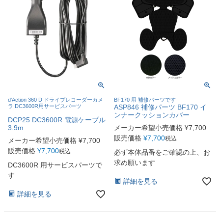
d'Action 360 D ドライブレコーダーカメ
BF170 用 補修パーツです
ラ DC3600R用サービスパーツ
ASP846 補修パーツ BF170 イ
ンナークッションカバー
DCP25 DC3600R 電源ケーブル
3.9m
メーカー希望小売価格
¥
7,700
販売価格
¥
7,700
税込
メーカー希望小売価格
¥
7,700
販売価格
¥
7,700
税込
必ず本体品番をご確認の上、お
求め願います
DC3600R 用サービスパーツで
す
詳細を見る
詳細を見る