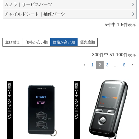
カメラ｜サービスパーツ
チャイルドシート｜補修パーツ
5
件中
1
-
5
件表示
並び替え
価格が安い順
価格が高い順
優先度順
300
件中
51
-
100
件表示
1
2
3
…
6