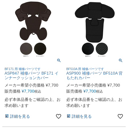
BF171 用 補修パーツです
BF510A 用 補修パーツです
ASP847 補修パーツ BF171 イ
ASP900 補修パーツ BF510A 背
ンナークッションカバー
もたれカバー
メーカー希望小売価格
¥
7,700
メーカー希望小売価格
¥
7,700
販売価格
¥
7,700
販売価格
¥
7,700
税込
税込
必ず本体品番をご確認の上、お
必ず本体品番をご確認の上、お
求め願います
求め願います
詳細を見る
詳細を見る