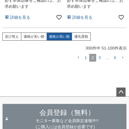
必ず本体品番をご確認の上、お
必ず本体品番をご確認の上、お
求め願います
求め願います
詳細を見る
詳細を見る
並び替え
価格が安い順
価格が高い順
優先度順
300
件中
51
-
100
件表示
1
2
3
…
6
ペー
ジト
会員登録（無料）
ップ
へ
モニター募集など会員限定速報中!!
(ご購入には会員登録が必要です)