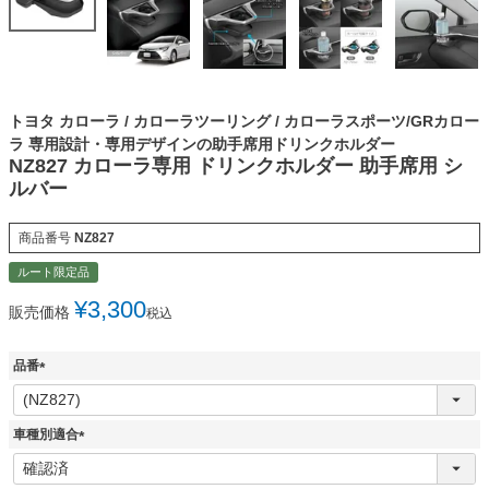
トヨタ カローラ / カローラツーリング / カローラスポーツ/GRカロー
ラ 専用設計・専用デザインの助手席用ドリンクホルダー
NZ827 カローラ専用 ドリンクホルダー 助手席用 シ
ルバー
商品番号
NZ827
ルート限定品
¥
3,300
販売価格
税込
品番
(
必
須
車種別適合
)
(
必