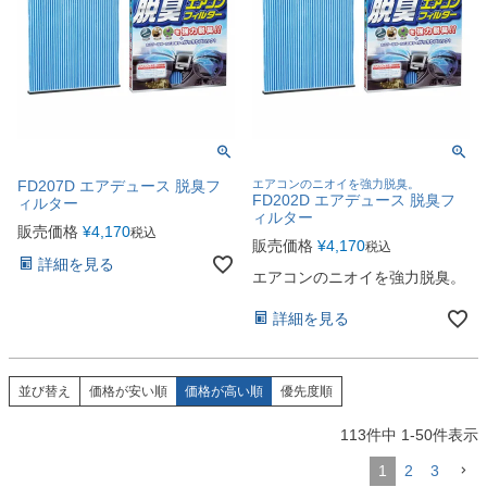
FD207D エアデュース 脱臭フ
エアコンのニオイを強力脱臭。
FD202D エアデュース 脱臭フ
ィルター
ィルター
販売価格
¥
4,170
税込
販売価格
¥
4,170
税込
詳細を見る
エアコンのニオイを強力脱臭。
詳細を見る
並び替え
価格が安い順
価格が高い順
優先度順
113
件中
1
-
50
件表示
1
2
3