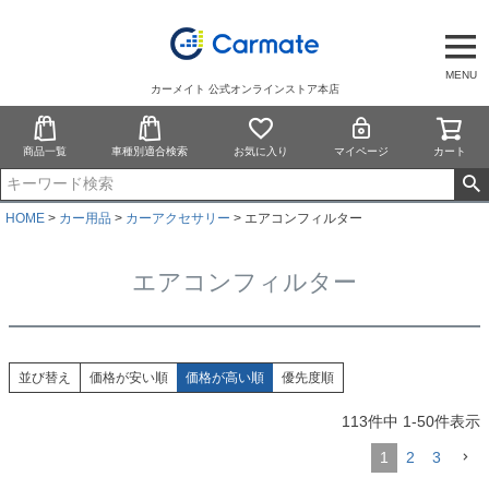
MENU
カーメイト 公式オンラインストア本店
商品一覧
車種別適合検索
お気に入り
マイページ
カート
HOME
カー用品
カーアクセサリー
エアコンフィルター
エアコンフィルター
並び替え
価格が安い順
価格が高い順
優先度順
113
件中
1
-
50
件表示
1
2
3