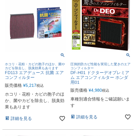
ホコリ・花粉・カビの胞子のほか、菌や
圧倒的防カビ性能を実現した驚きのエア
カビを除去し、脱臭効果もあります
コンフィルター
FD113 エアデュース 抗菌 エア
DF-H01 ドクターデオプレミア
コンフィルター
ム エアコンフィルター ホンダ
用01
販売価格
¥
5,217
税込
販売価格
¥
4,980
税込
ホコリ・花粉・カビの胞子のほ
車種別適合情報をご確認願いま
か、菌やカビを除去し、脱臭効
す
果もあります
詳細を見る
詳細を見る