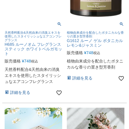
天然香料配合&天然由来の消臭エキスを
植物由来成分を配合したボタニカルな香
使用したスタイリッシュなエアコンフレ
りの置き型芳香剤
グランス
G1612 ルーノ ゲル ボタニカル
H685 ルーノオム フレグランス
レモン&ジャスミン
スティック ホワイトベルガモッ
販売価格
¥
748
税込
ト
販売価格
¥
748
植物由来成分を配合したボタニ
税込
カルな香りの置き型芳香剤
天然香料配合&天然由来の消臭
エキスを使用したスタイリッシ
詳細を見る
ュなエアコンフレグランス
詳細を見る