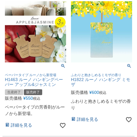
ペーパータイプ ルーノから新登場
ふわりと抱きしめるミモザの香り
H1463 ルーノ ハンギングペー
H1822 ルーノ ハンギング ミモ
パー アップル&ジャスミン
ザ
販売価格
¥
600
生産終了
販売終了
税込
販売価格
¥
550
税込
ふわりと抱きしめるミモザの香
ペーパータイプの芳香剤がルー
り
ノから新登場。
詳細を見る
詳細を見る