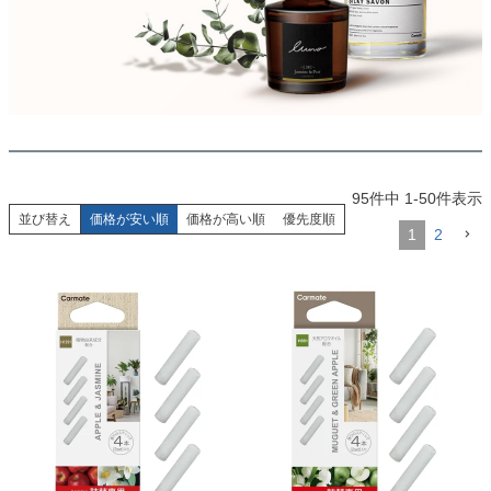
95
件中
1
-
50
件表示
並び替え
価格が安い順
価格が高い順
優先度順
1
2