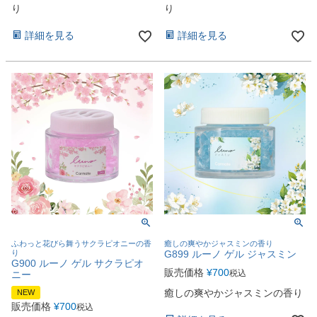
り
り
詳細を見る
詳細を見る
ふわっと花びら舞うサクラピオニーの香
癒しの爽やかジャスミンの香り
り
G899 ルーノ ゲル ジャスミン
G900 ルーノ ゲル サクラピオ
販売価格
¥
700
税込
ニー
癒しの爽やかジャスミンの香り
NEW
販売価格
¥
700
税込