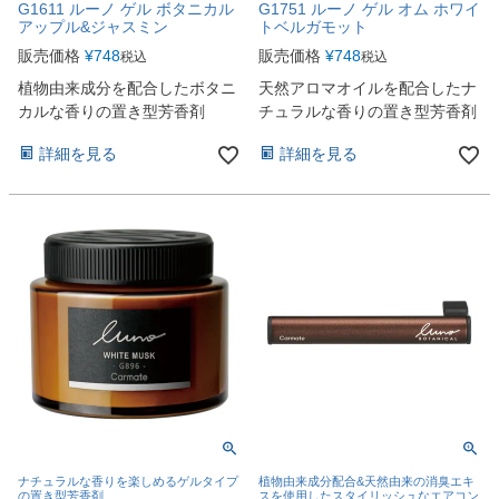
G1611 ルーノ ゲル ボタニカル
G1751 ルーノ ゲル オム ホワイ
アップル&ジャスミン
トベルガモット
販売価格
¥
748
販売価格
¥
748
税込
税込
植物由来成分を配合したボタニ
天然アロマオイルを配合したナ
カルな香りの置き型芳香剤
チュラルな香りの置き型芳香剤
詳細を見る
詳細を見る
ナチュラルな香りを楽しめるゲルタイプ
植物由来成分配合&天然由来の消臭エキ
の置き型芳香剤
スを使用したスタイリッシュなエアコン