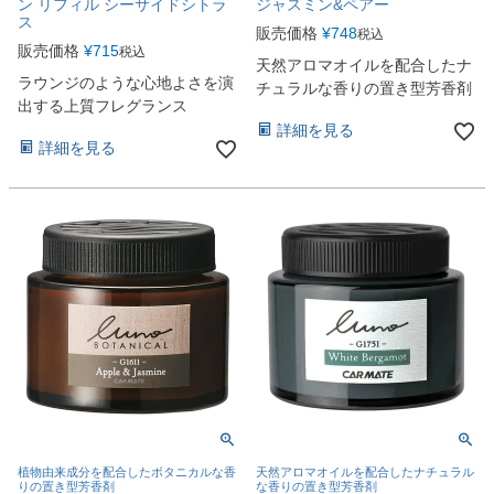
ン リフィル シーサイドシトラ
ジャスミン&ペアー
ス
販売価格
¥
748
税込
販売価格
¥
715
税込
天然アロマオイルを配合したナ
ラウンジのような心地よさを演
チュラルな香りの置き型芳香剤
出する上質フレグランス
詳細を見る
詳細を見る
植物由来成分を配合したボタニカルな香
天然アロマオイルを配合したナチュラル
りの置き型芳香剤
な香りの置き型芳香剤