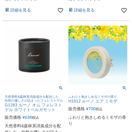
詳細を見る
詳細を見る
天然香料&森林系消臭成分を配合した、
ふわりと抱きしめるミモザの香り
自然の優しさが詰まったフォレストゲル
H1812 ルーノ エア ミモザ
G1283 ルーノ オム フォレスト
販売価格
¥
700
税込
ゲル ホワイトベルガモット
販売価格
¥
638
ふわりと抱きしめるミモザの香
税込
り
天然香料&森林系消臭成分を配