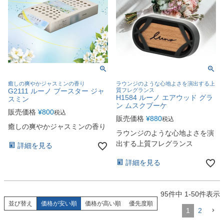
癒しの爽やかジャスミンの香り
ラウンジのような心地よさを演出する上
G2111 ルーノ ブースター ジャ
質フレグランス
H1584 ルーノ エアウッド グラ
スミン
ン ムスクブーケ
販売価格
¥
800
税込
販売価格
¥
880
税込
癒しの爽やかジャスミンの香り
ラウンジのような心地よさを演
出する上質フレグランス
詳細を見る
詳細を見る
95
件中
1
-
50
件表示
並び替え
価格が安い順
価格が高い順
優先度順
1
2