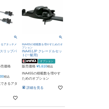
きるアタッチメ
INA455の積載数を増やすためのオ
プション
ノンスリップパ
INA451JP クレードルセッ
ト(一艇用)
オプション
小売価格
販売価格
¥
5,610
税込
INA455の積載数を増やす
100
税込
ためのオプション
載できるアタ
詳細を見る