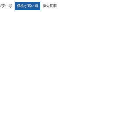
が安い順
価格が高い順
優先度順