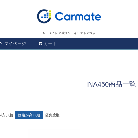
カーメイト 公式オンラインストア本店
マイページ
カート
検索
INA450商品一覧
が安い順
価格が高い順
優先度順