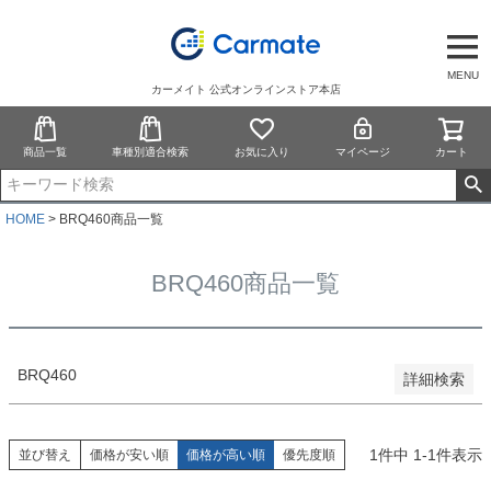
予約商品
予約商品のみを表示
MENU
カーメイト 公式オンラインストア本店
並び順
新着順
商品一覧
車種別適合検索
お気に入り
マイページ
カート
登録順
価格が安い順
価格が高い順
HOME
BRQ460商品一覧
優先度順
レビュー順
BRQ460商品一覧
キーワードヒット順
検索
BRQ460
詳細検索
1
件中
1
-
1
件表示
並び替え
価格が安い順
価格が高い順
優先度順