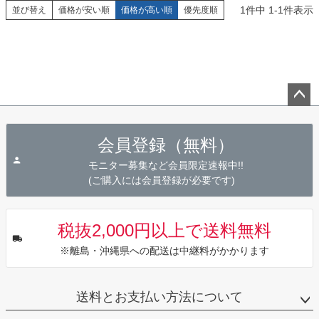
1
件中
1
-
1
件表示
並び替え
価格が安い順
価格が高い順
優先度順
ペー
ジト
会員登録（無料）
ップ
へ
モニター募集など会員限定速報中!!
(ご購入には会員登録が必要です)
税抜2,000円以上で送料無料
※離島・沖縄県への配送は中継料がかかります
送料とお支払い方法について