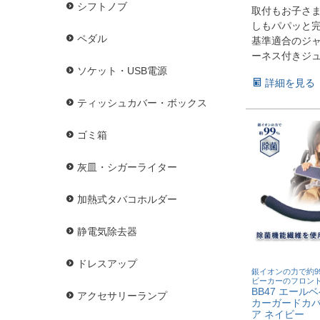
シフトノブ
取付もお子さ
しもパパッと完
ペダル
基準適合のジ
ーネス付きジ
ソケット・USB電源
詳細を見る
ティッシュカバー・ボックス
ゴミ箱
灰皿・シガーライター
加熱式タバコホルダー
静電気除去器
ドレスアップ
銀イオンの力で約9
ビーカーのフロン
BB47 エール
アクセサリーランプ
カーガードカバ
ア ネイビー