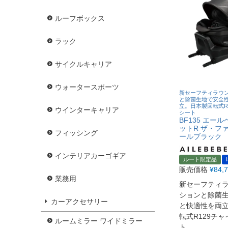
ルーフボックス
ラック
サイクルキャリア
ウォータースポーツ
新セーフティラウ
と除菌生地で安全
立。日本製回転式R
ウインターキャリア
シート
BF135 エー
ットR ザ・ファ
フィッシング
ールブラック
インテリアカーゴギア
ルート限定品
販売価格
¥
84,
業務用
新セーフティ
ションと除菌
カーアクセサリー
と快適性を両
転式R129チ
ルームミラー ワイドミラー
ト