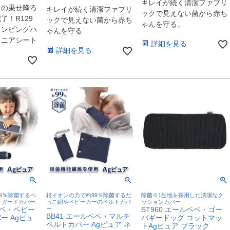
キレイが続く清潔ファブリ
まの乗せ降ろ
キレイが続く清潔ファブリ
ックで見えない菌から赤ち
了！R129
ックで見えない菌から赤ち
ゃんを守る。
ャンピングハ
ゃんを守る
ュニアシート
詳細を見る
詳細を見る
9％除菌するベ
銀イオンの力で約99％除菌するだ
除菌※1生地を採用した清潔なク
トガードカバー
っこ紐やベビーカーのベルトカバ
ッションカバー
ベベ・ベビー
ー
ST960 エールベベ・ゴー
BB41 エールベベ・マルチ
ー Agピュ
バギードッグ コットマッ
ベルトカバー Agピュア ネ
トAgピュア ブラック