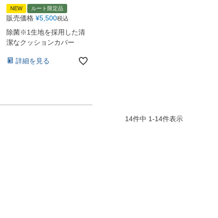
NEW
ルート限定品
販売価格
¥
5,500
税込
除菌※1生地を採用した清
潔なクッションカバー
詳細を見る
14
件中
1
-
14
件表示