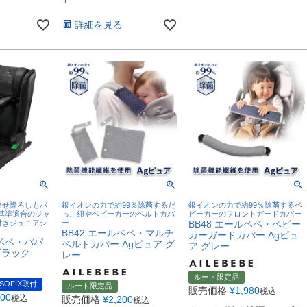
詳細を見る
乗せ降ろしもパ
銀イオンの力で約99％除菌するだ
銀イオンの力で約99％除菌するベ
9基準適合のジャ
っこ紐やベビーカーのベルトカバ
ビーカーのフロントガードカバー
付きジュニアシ
ー
BB48 エールベベ・ベビー
BB42 エールベベ・マルチ
カーガードカバー Agピュ
ルベベ・パパ
ベルトカバー Agピュア グ
ア グレー
ブラック
レー
ルート限定品
ISOFIX取付
ルート限定品
販売価格
¥
1,980
税込
200
税込
販売価格
¥
2,200
税込