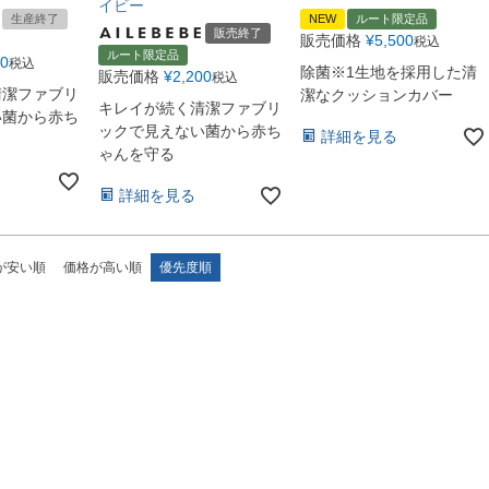
イビー
生産終了
NEW
ルート限定品
販売終了
販売価格
¥
5,500
税込
ルート限定品
80
税込
除菌※1生地を採用した清
販売価格
¥
2,200
税込
清潔ファブリ
潔なクッションカバー
キレイが続く清潔ファブリ
い菌から赤ち
ックで見えない菌から赤ち
詳細を見る
ゃんを守る
詳細を見る
が安い順
価格が高い順
優先度順