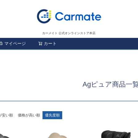
カーメイト 公式オンラインストア本店
マイページ
カート
検索
Agピュア商品一
が安い順
価格が高い順
優先度順