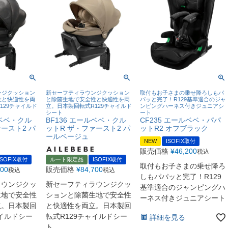
ンジクッション
新セーフティラウンジクッション
取付もお子さまの乗せ降ろしもパ
性と快適性を両
と除菌生地で安全性と快適性を両
パッと完了！R129基準適合のジャ
129チャイルド
立。日本製回転式R129チャイルド
ンピングハーネス付きジュニアシ
シート
ート
ルベベ・クル
BF136 エールベベ・クル
CF235 エールベベ・パパ
ースト2 パ
ットR ザ・ファースト2 パ
ットR2 オフブラック
ールベージュ
NEW
ISOFIX取付
販売価格
¥
46,200
税込
ISOFIX取付
ルート限定品
ISOFIX取付
取付もお子さまの乗せ降ろ
700
販売価格
¥
84,700
税込
税込
しもパパッと完了！R129
ラウンジクッ
新セーフティラウンジクッ
基準適合のジャンピングハ
生地で安全性
ションと除菌生地で安全性
ーネス付きジュニアシート
立。日本製回
と快適性を両立。日本製回
ャイルドシー
転式R129チャイルドシー
詳細を見る
ト