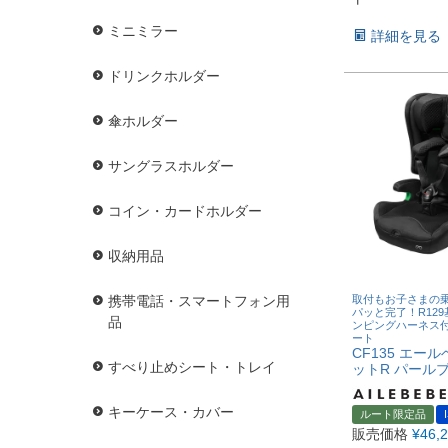
ミニミラー
詳細を見る
ドリンクホルダー
傘ホルダー
サングラスホルダー
コイン・カードホルダー
収納用品
取付もお子さまの
携帯電話・スマートフォン用
パッと完了！R12
品
ンピングハーネス
ート
CF135 エー
すべり止めシート・トレイ
ットR パール
キーケース・カバー
ルート限定品
販売価格
¥
46,