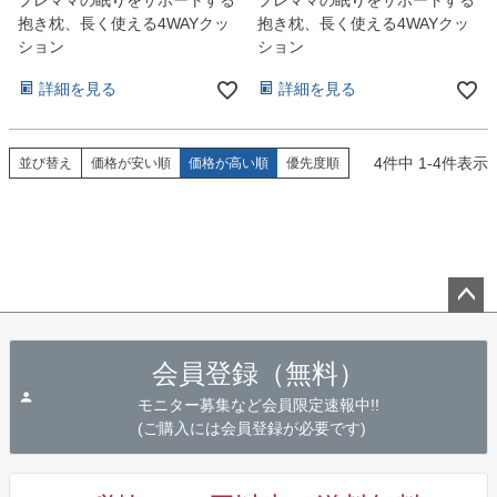
プレママの眠りをサポートする
プレママの眠りをサポートする
抱き枕、長く使える4WAYクッ
抱き枕、長く使える4WAYクッ
ション
ション
詳細を見る
詳細を見る
4
件中
1
-
4
件表示
並び替え
価格が安い順
価格が高い順
優先度順
ペー
ジト
会員登録（無料）
ップ
へ
モニター募集など会員限定速報中!!
(ご購入には会員登録が必要です)