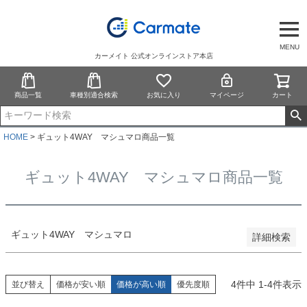
予約商品
予約商品のみを表示
MENU
カーメイト 公式オンラインストア本店
並び順
新着順
商品一覧
車種別適合検索
お気に入り
マイページ
カート
登録順
価格が安い順
価格が高い順
HOME
ギュット4WAY マシュマロ商品一覧
優先度順
レビュー順
ギュット4WAY マシュマロ商品一覧
キーワードヒット順
検索
ギュット4WAY マシュマロ
詳細検索
4
件中
1
-
4
件表示
並び替え
価格が安い順
価格が高い順
優先度順