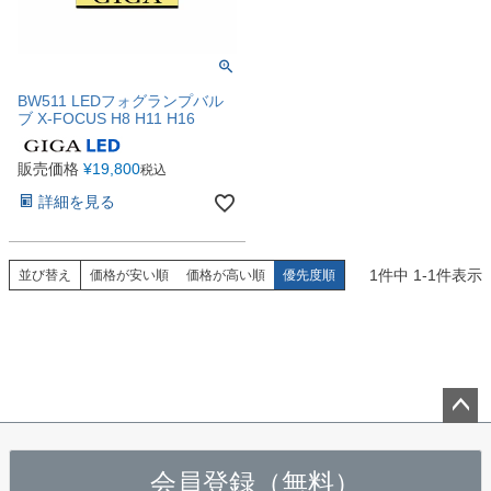
BW511 LEDフォグランプバル
ブ X-FOCUS H8 H11 H16
販売価格
¥
19,800
税込
詳細を見る
1
件中
1
-
1
件表示
並び替え
価格が安い順
価格が高い順
優先度順
ペー
ジト
会員登録（無料）
ップ