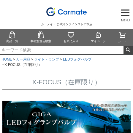
MENU
カーメイト 公式オンラインストア本店
商品一覧
車種別適合検索
お気に入り
マイページ
カート
HOME
カー用品
ライト・ランプ
LEDフォグバルブ
X-FOCUS（在庫限り）
X-FOCUS（在庫限り）