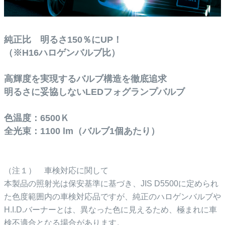
純正比 明るさ150％にUP！
（※H16ハロゲンバルブ比）
高輝度を実現するバルブ構造を徹底追求
明るさに妥協しないLEDフォグランプバルブ
色温度：6500Ｋ
全光束：1100 lm（バルブ1個あたり）
（注１） 車検対応に関して
本製品の照射光は保安基準に基づき、JIS D5500に定められ
た色度範囲内の車検対応品ですが、純正のハロゲンバルブや
H.I.D.バーナーとは、異なった色に見えるため、極まれに車
検不適合となる場合があります。