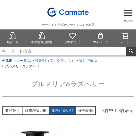
MENU
カーメイト 公式オンラインストア本店
商品一覧
車種別適合検索
お気に入り
マイページ
カート
HOME
カー用品
芳香剤（フレグランス）
香りで選ぶ
プルメリア&ラズベリー
プルメリア&ラズベリー
3
件中
1
-
3
件表示
並び替え
価格が安い順
価格が高い順
優先度順