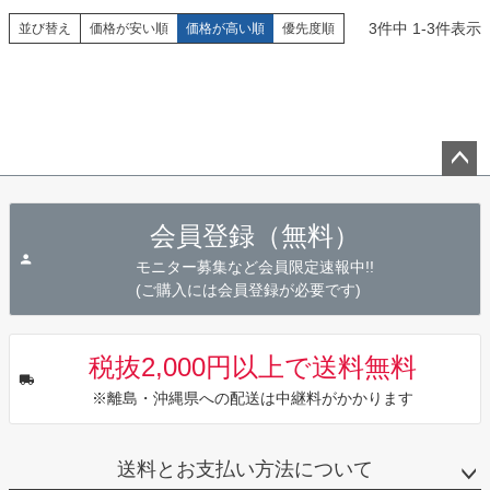
3
件中
1
-
3
件表示
並び替え
価格が安い順
価格が高い順
優先度順
ペー
ジト
会員登録（無料）
ップ
へ
モニター募集など会員限定速報中!!
(ご購入には会員登録が必要です)
税抜2,000円以上で送料無料
※離島・沖縄県への配送は中継料がかかります
送料とお支払い方法について