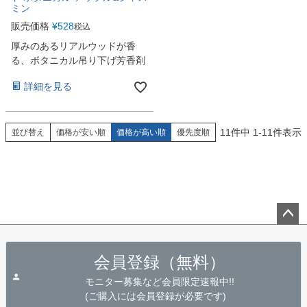
ミン
販売価格
¥
528
税込
厚みのあるリアルウッドが香
る、ボタニカル吊り下げ芳香剤
詳細を見る
11
件中
1
-
11
件表示
並び替え
価格が安い順
価格が高い順
優先度順
ペー
ジト
会員登録（無料）
ップ
へ
モニター募集など会員限定速報中!!
(ご購入には会員登録が必要です)