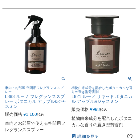
車内・お部屋 空間用フレグランススプ
植物由来成分を配合したボタニカルな香
レー
りの置き型芳香剤
L883 ルーノ フレグランススプ
L821 ルーノ リキッド ボタニカ
レー ボタニカル アップル&ジャ
ル アップル&ジャスミン
スミン
販売価格
¥
968
税込
販売価格
¥
1,100
税込
植物由来成分を配合したボタニ
車内とお部屋で使える空間用フ
カルな香りの置き型芳香剤
レグランススプレー
詳細を見る