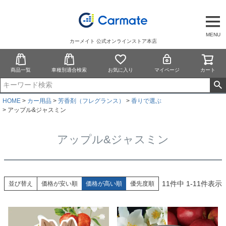
MENU
カーメイト 公式オンラインストア本店
商品一覧
車種別適合検索
お気に入り
マイページ
カート
HOME
カー用品
芳香剤（フレグランス）
香りで選ぶ
アップル&ジャスミン
アップル&ジャスミン
11
件中
1
-
11
件表示
並び替え
価格が安い順
価格が高い順
優先度順