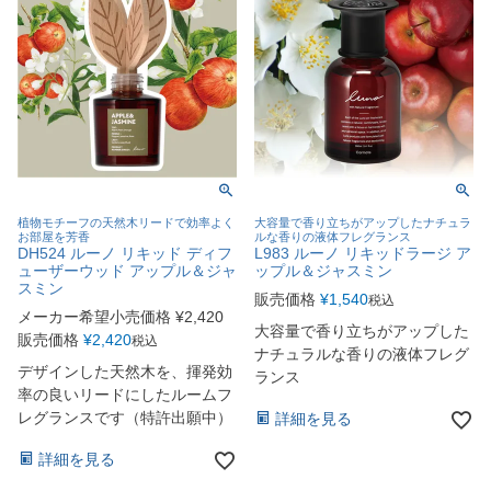
植物モチーフの天然木リードで効率よく
大容量で香り立ちがアップしたナチュラ
お部屋を芳香
ルな香りの液体フレグランス
DH524 ルーノ リキッド ディフ
L983 ルーノ リキッドラージ ア
ューザーウッド アップル＆ジャ
ップル＆ジャスミン
スミン
販売価格
¥
1,540
税込
メーカー希望小売価格
¥
2,420
大容量で香り立ちがアップした
販売価格
¥
2,420
税込
ナチュラルな香りの液体フレグ
デザインした天然木を、揮発効
ランス
率の良いリードにしたルームフ
レグランスです（特許出願中）
詳細を見る
詳細を見る