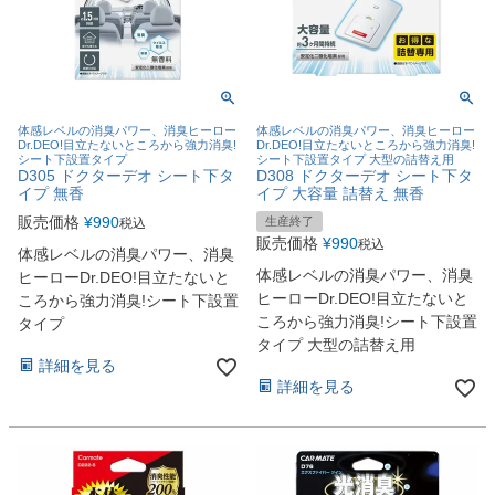
体感レベルの消臭パワー、消臭ヒーロー
体感レベルの消臭パワー、消臭ヒーロー
Dr.DEO!目立たないところから強力消臭!
Dr.DEO!目立たないところから強力消臭!
シート下設置タイプ
シート下設置タイプ 大型の詰替え用
D305 ドクターデオ シート下タ
D308 ドクターデオ シート下タ
イプ 無香
イプ 大容量 詰替え 無香
販売価格
¥
990
生産終了
税込
販売価格
¥
990
税込
体感レベルの消臭パワー、消臭
体感レベルの消臭パワー、消臭
ヒーローDr.DEO!目立たないと
ヒーローDr.DEO!目立たないと
ころから強力消臭!シート下設置
ころから強力消臭!シート下設置
タイプ
タイプ 大型の詰替え用
詳細を見る
詳細を見る