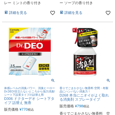
レー ミントの香り付き
ー ソープの香り付き
詳細を見る
詳細を見る
体感レベルの消臭パワー、消臭ヒーロー
香りでごまかさない無香料 空間・布製
Dr.DEO!目立たないところから強力消臭!
品にハンパない消臭力！
シート下設置タイプの詰替え用
D268 本当にニオイがよく取れ
D306 ドクターデオ シート下タ
る消臭剤 スプレータイプ
イプ 詰替え 無香
販売価格
¥
798
税込
販売価格
¥
770
税込
香りでごまかさない無香料 空