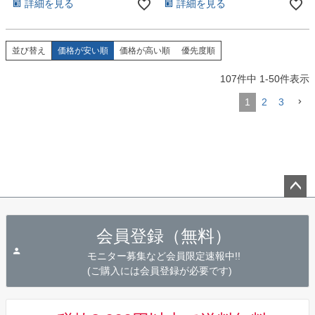
詳細を見る
詳細を見る
並び替え
価格が安い順
価格が高い順
優先度順
107
件中
1
-
50
件表示
1
2
3
ペー
ジト
会員登録（無料）
ップ
へ
モニター募集など会員限定速報中!!
(ご購入には会員登録が必要です)