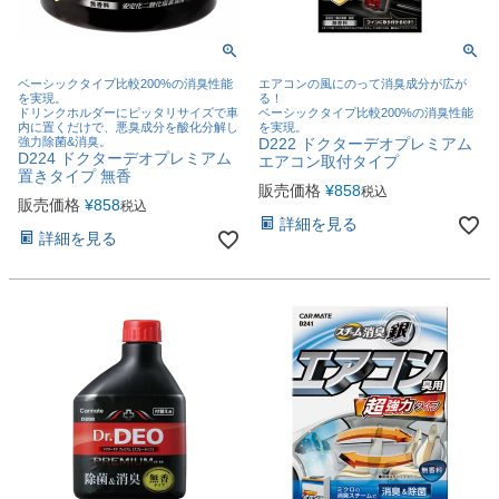
ベーシックタイプ比較200%の消臭性能
エアコンの風にのって消臭成分が広が
を実現。
る！
ドリンクホルダーにピッタリサイズで車
ベーシックタイプ比較200%の消臭性能
内に置くだけで、悪臭成分を酸化分解し
を実現。
強力除菌&消臭。
D222 ドクターデオプレミアム
D224 ドクターデオプレミアム
エアコン取付タイプ
置きタイプ 無香
販売価格
¥
858
税込
販売価格
¥
858
税込
詳細を見る
詳細を見る