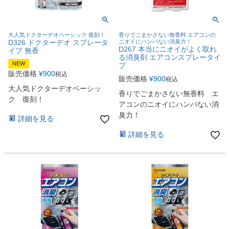
大人気ドクターデオベーシック 復刻！
香りでごまかさない無香料 エアコンの
D326 ドクターデオ スプレータ
ニオイにハンパない消臭力！
D267 本当にニオイがよく取れ
イプ 無香
る消臭剤 エアコンスプレータイ
NEW
プ
販売価格
¥
900
税込
販売価格
¥
900
税込
大人気ドクターデオベーシッ
香りでごまかさない無香料 エ
ク 復刻！
アコンのニオイにハンパない消
臭力！
詳細を見る
詳細を見る