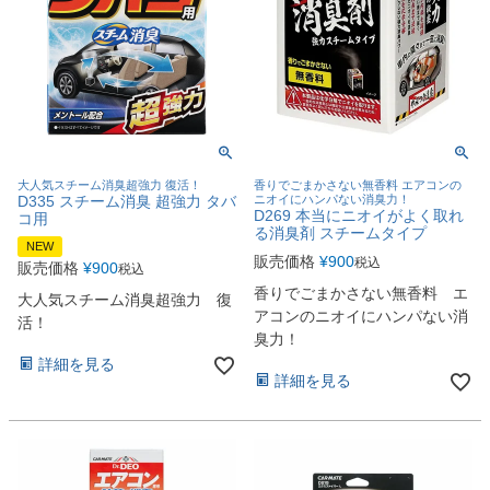
大人気スチーム消臭超強力 復活！
香りでごまかさない無香料 エアコンの
D335 スチーム消臭 超強力 タバ
ニオイにハンパない消臭力！
D269 本当にニオイがよく取れ
コ用
る消臭剤 スチームタイプ
NEW
販売価格
¥
900
税込
販売価格
¥
900
税込
香りでごまかさない無香料 エ
大人気スチーム消臭超強力 復
アコンのニオイにハンパない消
活！
臭力！
詳細を見る
詳細を見る