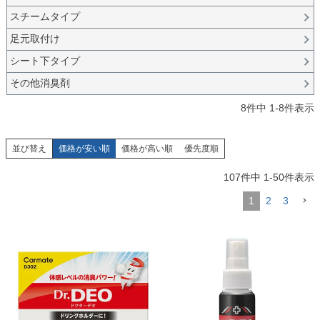
スチームタイプ
足元取付け
シート下タイプ
その他消臭剤
8
件中
1
-
8
件表示
並び替え
価格が安い順
価格が高い順
優先度順
107
件中
1
-
50
件表示
1
2
3