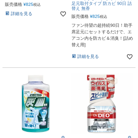
足元取付タイプ 防カビ 90日 詰
販売価格
¥
825
税込
替え 無香
詳細を見る
販売価格
¥
825
税込
ファン待望の超持続90日！助手
席足元にセットするだけで、エ
アコン内を防カビ＆消臭！[詰め
替え用]
詳細を見る