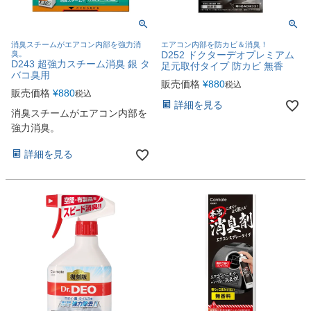
消臭スチームがエアコン内部を強力消
エアコン内部を防カビ＆消臭！
臭。
D252 ドクターデオプレミアム
D243 超強力スチーム消臭 銀 タ
足元取付タイプ 防カビ 無香
バコ臭用
販売価格
¥
880
税込
販売価格
¥
880
税込
詳細を見る
消臭スチームがエアコン内部を
強力消臭。
詳細を見る