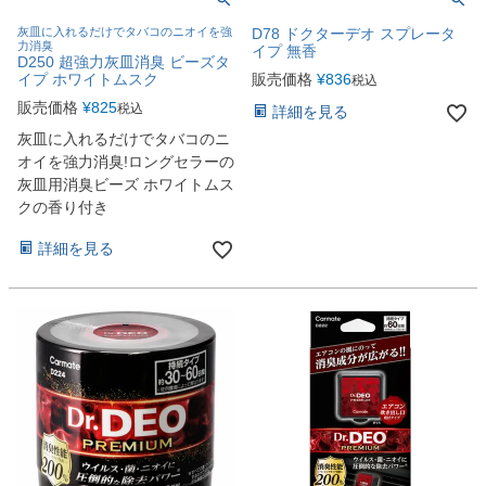
灰皿に入れるだけでタバコのニオイを強
D78 ドクターデオ スプレータ
力消臭
イプ 無香
D250 超強力灰皿消臭 ビーズタ
イプ ホワイトムスク
販売価格
¥
836
税込
販売価格
¥
825
税込
詳細を見る
灰皿に入れるだけでタバコのニ
オイを強力消臭!ロングセラーの
灰皿用消臭ビーズ ホワイトムス
クの香り付き
詳細を見る