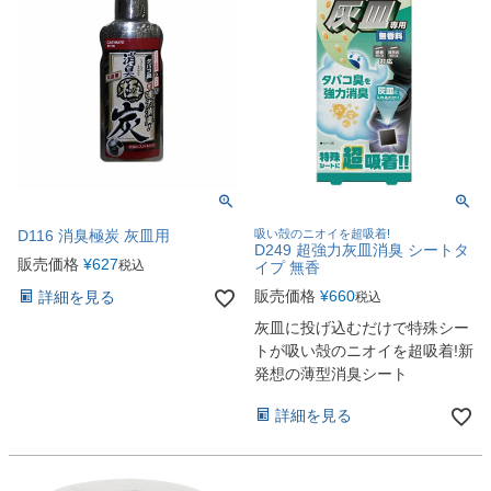
D116 消臭極炭 灰皿用
吸い殻のニオイを超吸着!
D249 超強力灰皿消臭 シートタ
販売価格
¥
627
税込
イプ 無香
販売価格
¥
660
詳細を見る
税込
灰皿に投げ込むだけで特殊シー
トが吸い殻のニオイを超吸着!新
発想の薄型消臭シート
詳細を見る