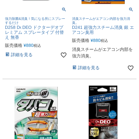
強力除菌&消臭！気になる所にスプレー
消臭スチームがエアコン内部を強力消
するだけ
臭。
D258 Dr.DEO ドクターデオプ
D241 超強力スチーム消臭 銀 エ
レミアム スプレータイプ 付替
アコン臭用
え 無香
販売価格
¥
880
税込
販売価格
¥
880
税込
消臭スチームがエアコン内部を
詳細を見る
強力消臭。
詳細を見る