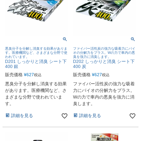
悪臭分子を分解し消臭する効果がありま
ファイバー活性炭の強力な吸着力にバイ
す。医療機関など、さまざまな分野で使
オの分解力をプラス。Wの力で車内の悪
われています。
臭を強力に消臭します。
D201 しっかりと消臭 シート下
D202 しっかりと消臭 シート下
400 銀
400 炭
販売価格
¥
627
販売価格
¥
627
税込
税込
悪臭分子を分解し消臭する効果
ファイバー活性炭の強力な吸着
があります。医療機関など、さ
力にバイオの分解力をプラス。
まざまな分野で使われていま
Wの力で車内の悪臭を強力に消
す。
臭します。
詳細を見る
詳細を見る