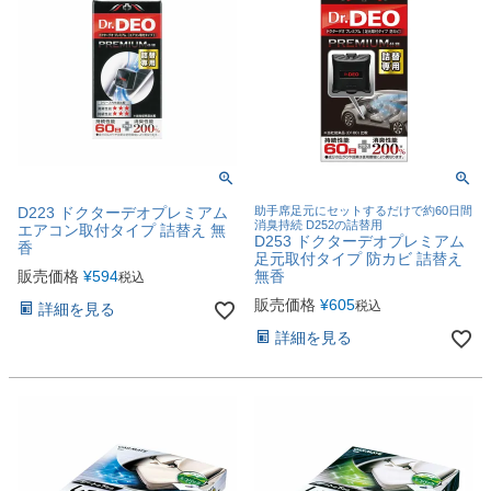
D223 ドクターデオプレミアム
助手席足元にセットするだけで約60日間
消臭持続 D252の詰替用
エアコン取付タイプ 詰替え 無
D253 ドクターデオプレミアム
香
足元取付タイプ 防カビ 詰替え
販売価格
¥
594
無香
税込
販売価格
¥
605
税込
詳細を見る
詳細を見る