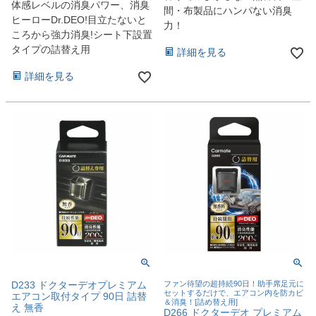
体感レベルの消臭パワー、消臭
間・布製品にハンパない消臭
ヒーローDr.DEO!目立たないと
力！
ころから強力消臭!シート下設置
タイプの詰替え用
詳細を見る
詳細を見る
D233 ドクターデオプレミアム
ファン待望の超持続90日！助手席足元に
セットするだけで、エアコン内を防カビ
エアコン取付タイプ 90日 詰替
＆消臭！[詰め替え用]
え 無香
D266 ドクターデオ プレミアム