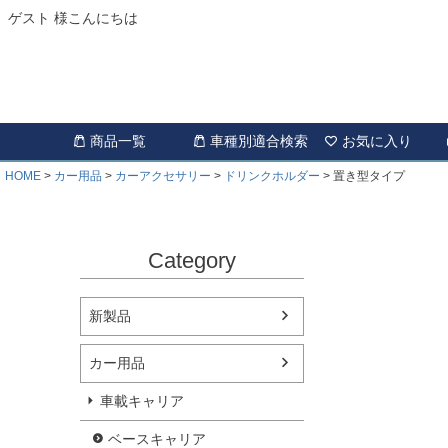
ゲスト 様こんにちは
商品一覧
車種別適合検索
お気に入り
HOME
カー用品
カーアクセサリー
ドリンクホルダー
置き型タイプ
Category
新製品
カー用品
車載キャリア
ベースキャリア