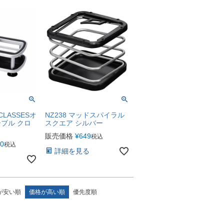
 CLASSESオ
NZ238 マッドスパイラル
ブル クロ
スクエア シルバー
販売価格
¥
649
税込
60
税込
詳細を見る
が安い順
価格が高い順
優先度順