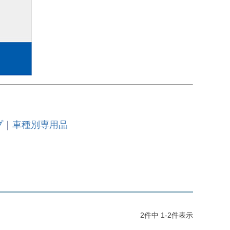
プ
｜
車種別専用品
2
件中
1
-
2
件表示