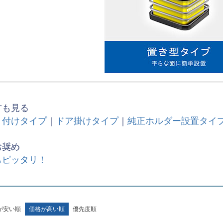
方も見る
り付けタイプ
｜
ドア掛けタイプ
｜
純正ホルダー設置タイ
お奨め
もピッタリ！
が安い順
価格が高い順
優先度順