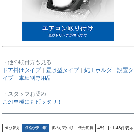
・他の取付方も見る
ドア掛けタイプ
｜
置き型タイプ
｜
純正ホルダー設置タ
イプ
｜
車種別専用品
・スタッフお奨め
この車種にもピッタリ！
48
件中
1
-
48
件表示
並び替え
価格が安い順
価格が高い順
優先度順