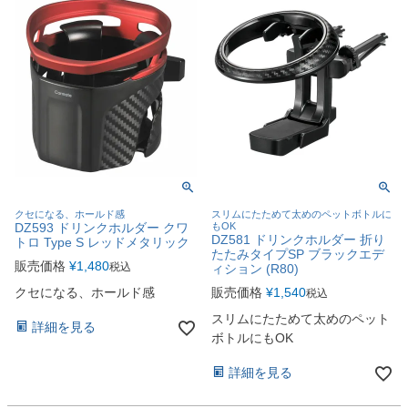
クセになる、ホールド感
スリムにたためて太めのペットボトルに
DZ593 ドリンクホルダー クワ
もOK
DZ581 ドリンクホルダー 折り
トロ Type S レッドメタリック
たたみタイプSP ブラックエデ
販売価格
¥
1,480
税込
ィション (R80)
クセになる、ホールド感
販売価格
¥
1,540
税込
スリムにたためて太めのペット
詳細を見る
ボトルにもOK
詳細を見る