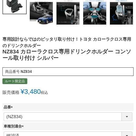
専用設計ならではのピッタリ取り付け！トヨタ カローラクロス専用
のドリンクホルダー
NZ834 カローラクロス専用ドリンクホルダー コンソ
ール取り付け シルバー
商品番号
NZ834
ルート限定品
¥
3,480
販売価格
税込
品番
(
必
須
車種別適合
)
(