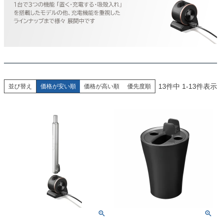
13
件中
1
-
13
件表示
並び替え
価格が安い順
価格が高い順
優先度順