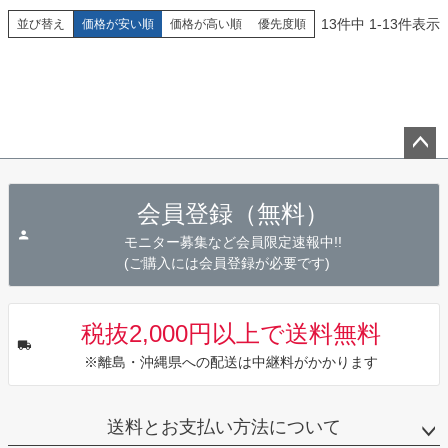
13
件中
1
-
13
件表示
並び替え
価格が安い順
価格が高い順
優先度順
ペー
ジト
会員登録（無料）
ップ
へ
モニター募集など会員限定速報中!!
(ご購入には会員登録が必要です)
税抜2,000円以上で送料無料
※離島・沖縄県への配送は中継料がかかります
送料とお支払い方法について