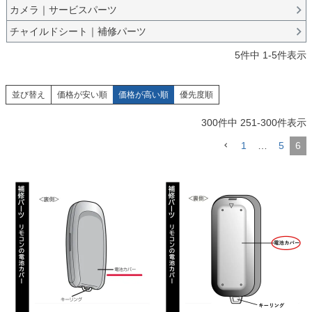
カメラ｜サービスパーツ
チャイルドシート｜補修パーツ
5
件中
1
-
5
件表示
並び替え
価格が安い順
価格が高い順
優先度順
300
件中
251
-
300
件表示
1
…
5
6