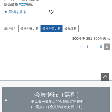
販売価格
¥
220
税込
詳細を見る
並び替え
価格が安い順
価格が高い順
優先度順
300
件中
251
-
300
件表示
1
…
5
6
ペー
ジト
会員登録（無料）
ップ
へ
モニター募集など会員限定速報中!!
(ご購入には会員登録が必要です)