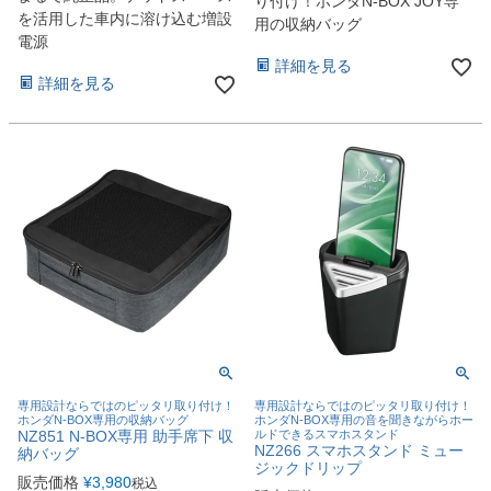
り付け！ホンダN-BOX JOY専
を活用した車内に溶け込む増設
用の収納バッグ
電源
詳細を見る
詳細を見る
専用設計ならではのピッタリ取り付け！
専用設計ならではのピッタリ取り付け！
ホンダN-BOX専用の収納バッグ
ホンダN-BOX専用の音を聞きながらホー
NZ851 N-BOX専用 助手席下 収
ルドできるスマホスタンド
NZ266 スマホスタンド ミュー
納バッグ
ジックドリップ
販売価格
¥
3,980
税込