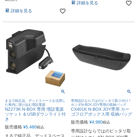
詳細を見る
詳細を見る
まるで純正品。デッドスペースを活用し
専用設計ならではのピッタリ取り付け！
た車内に溶け込む増設電源
ホンダN-BOX JOY専用の収納バッグ
NZ273K N-BOX 専用 増設電源
CX401K N-BOX JOY専用 カー
ソケット & USBダウンライト付
ゴフロアボックス用 収納バッグ
き
販売価格
¥
4,980
税込
販売価格
¥
5,480
税込
専用設計ならではのピッタリ取
まるで純正品。デッドスペース