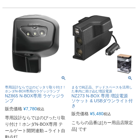
専用設計ならではのピッタリ取り付け！
まるで純正品。デッドスペースを活用し
ホンダN-BOX専用のラゲッジランプ
た車内に溶け込む増設電源
NZ865 N-BOX専用 ラゲッジラ
NZ273 N-BOX 専用 増設電源
ンプ
ソケット & USBダウンライト付
き
販売価格
¥
7,780
税込
販売価格
¥
5,480
税込
専用設計ならではのぴったり取
こちらの品番は[カー用品店限定
り付け！ホンダN-BOX専用 テ
品] です
ールゲート開閉連動→ライト自
動点灯