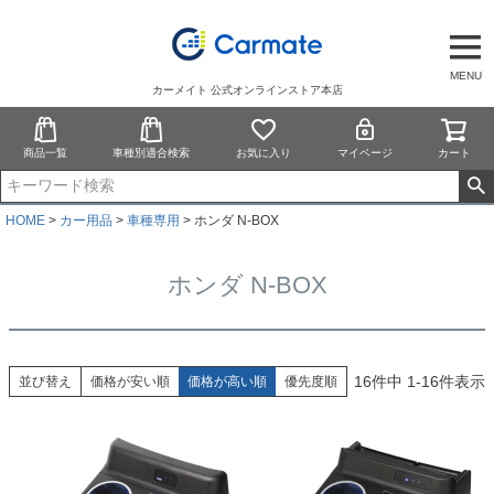
MENU
カーメイト 公式オンラインストア本店
商品一覧
車種別適合検索
お気に入り
マイページ
カート
HOME
カー用品
車種専用
ホンダ N-BOX
ホンダ N-BOX
16
件中
1
-
16
件表示
並び替え
価格が安い順
価格が高い順
優先度順