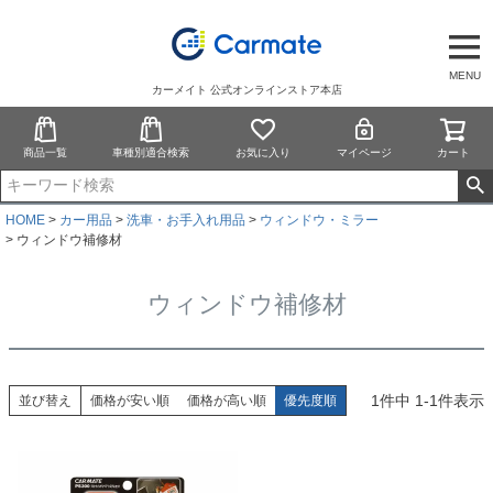
MENU
カーメイト 公式オンラインストア本店
商品一覧
車種別適合検索
お気に入り
マイページ
カート
HOME
カー用品
洗車・お手入れ用品
ウィンドウ・ミラー
ウィンドウ補修材
ウィンドウ補修材
1
件中
1
-
1
件表示
並び替え
価格が安い順
価格が高い順
優先度順