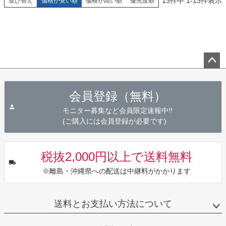
13
件中
1
-
13
件表示
並び替え
価格が安い順
価格が高い順
優先度順
ペー
ジト
会員登録（無料）
ップ
へ
モニター募集など会員限定速報中!!
(ご購入には会員登録が必要です)
税抜2,000円以上で送料無料
※離島・沖縄県への配送は中継料がかかります
送料とお支払い方法について