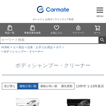
MENU
カーメイト 公式オンラインストア本店
商品一覧
車種別適合検索
お気に入り
マイページ
カート
HOME
カー用品
洗車・お手入れ用品
ボディ
ボディシャンプー・クリーナー
ボディシャンプー・クリーナー
13
件中
1
-
13
件表示
並び替え
価格が安い順
価格が高い順
優先度順