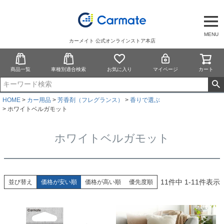
MENU
カーメイト 公式オンラインストア本店
商品一覧
車種別適合検索
お気に入り
マイページ
カート
HOME
カー用品
芳香剤（フレグランス）
香りで選ぶ
ホワイトベルガモット
ホワイトベルガモット
11
件中
1
-
11
件表示
並び替え
価格が安い順
価格が高い順
優先度順