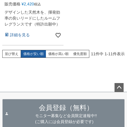
販売価格
¥
2,420
税込
デザインした天然木を、揮発効
率の良いリードにしたルームフ
レグランスです（特許出願中）
詳細を見る
11
件中
1
-
11
件表示
並び替え
価格が安い順
価格が高い順
優先度順
ペー
ジト
会員登録（無料）
ップ
へ
モニター募集など会員限定速報中!!
(ご購入には会員登録が必要です)