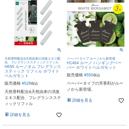
天然香料配合&天然由来の消臭エキス配
ペーパータイプ ルーノから新登場
合、フレグランススティックリフィル
H1464 ルーノ ハンギングペー
H695 ルーノオム フレグランス
パー ホワイトベルガモット
スティック リフィル ホワイト
販売価格
¥
550
税込
ベルガモット
販売価格
¥
528
ペーパータイプの芳香剤がルー
税込
ノから新登場。
天然香料配合&天然由来の消臭
エキス配合、フレグランスステ
詳細を見る
ィックリフィル
詳細を見る