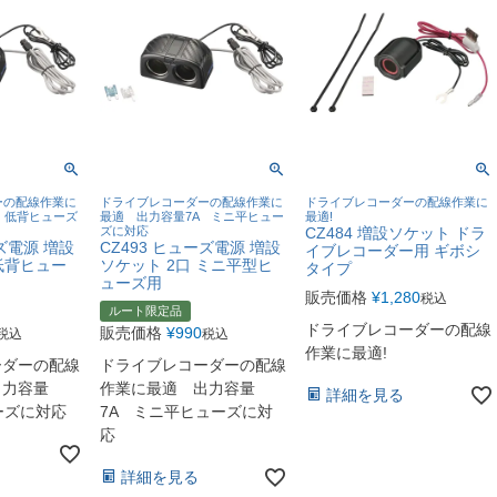
ーの配線作業に
ドライブレコーダーの配線作業に
ドライブレコーダーの配線作業に
 低背ヒューズ
最適 出力容量7A ミニ平ヒュー
最適!
ズに対応
CZ484 増設ソケット ドラ
ーズ電源 増設
CZ493 ヒューズ電源 増設
イブレコーダー用 ギボシ
低背ヒュー
ソケット 2口 ミニ平型ヒ
タイプ
ューズ用
販売価格
¥
1,280
税込
ルート限定品
ドライブレコーダーの配線
販売価格
¥
990
税込
税込
作業に最適!
ーダーの配線
ドライブレコーダーの配線
出力容量
作業に最適 出力容量
詳細を見る
ーズに対応
7A ミニ平ヒューズに対
応
詳細を見る