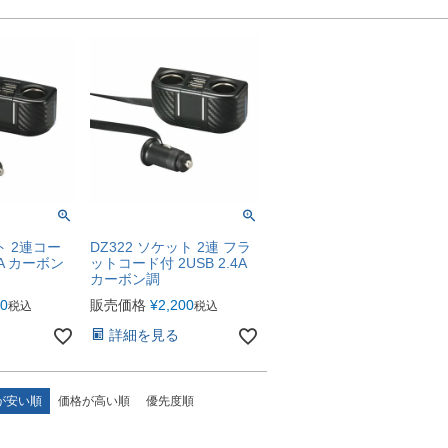
ト 2連コー
DZ322 ソケット 2連 フラ
4A カーボン
ットコード付 2USB 2.4A
カーボン調
80
販売価格
¥
2,200
税込
税込
詳細を見る
が安い順
価格が高い順
優先度順