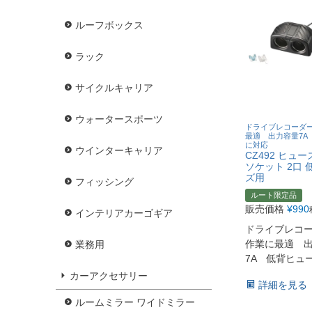
ルーフボックス
ラック
サイクルキャリア
ウォータースポーツ
ドライブレコーダ
最適 出力容量7A
に対応
ウインターキャリア
CZ492 ヒュ
ソケット 2口 
ズ用
フィッシング
ルート限定品
販売価格
¥
990
インテリアカーゴギア
ドライブレコ
作業に最適 
業務用
7A 低背ヒュ
カーアクセサリー
詳細を見る
ルームミラー ワイドミラー