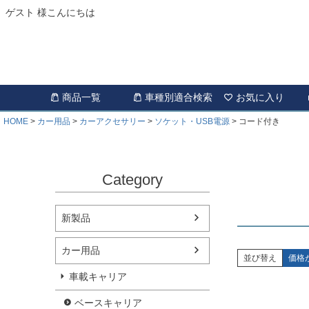
ゲスト 様こんにちは
商品一覧
車種別適合検索
お気に入り
HOME
カー用品
カーアクセサリー
ソケット・USB電源
コード付き
Category
新製品
カー用品
並び替え
価格
車載キャリア
ベースキャリア