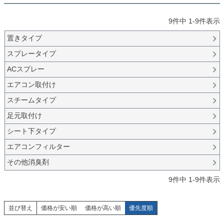
9
件中
1
-
9
件表示
置きタイプ
スプレータイプ
ACスプレー
エアコン取付け
スチームタイプ
足元取付け
シート下タイプ
エアコンフィルター
その他消臭剤
9
件中
1
-
9
件表示
並び替え
価格が安い順
価格が高い順
優先度順