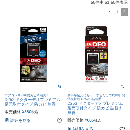
55
件中
51
-
55
件表示
1
2
エアコン内部を防カビ＆消臭！
助手席足元にセットするだけで約60日間
D252 ドクターデオプレミアム
消臭持続 D252の詰替用
D253 ドクターデオプレミアム
足元取付タイプ 防カビ 無香
足元取付タイプ 防カビ 詰替え
販売価格
¥
880
税込
無香
販売価格
¥
605
詳細を見る
税込
詳細を見る