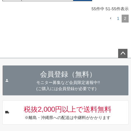
55
件中
51
-
55
件表示
1
2
ペー
ジト
会員登録（無料）
ップ
へ
モニター募集など会員限定速報中!!
(ご購入には会員登録が必要です)
税抜2,000円以上で送料無料
※離島・沖縄県への配送は中継料がかかります