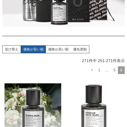
並び替え
価格が安い順
価格が高い順
優先度順
271
件中
251
-
271
件表示
1
…
5
6