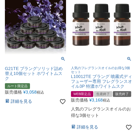
G21TE ブラングソリッド詰め
人気のフレグランスオイルのお得な3個
セット
替え10個セット ホワイトムス
L10012TE ブラング 噴霧式ディ
ク
フューザー専用 フレグランスオ
イル3P 特濃ホワイトムスク
ルート限定品
販売価格
¥
3,058
税込
WEB限定品
生産終了
販売終了
販売価格
¥
3,168
税込
詳細を見る
人気のフレグランスオイルのお
得な3個セット
詳細を見る