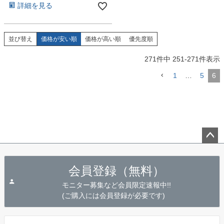
詳細を見る
並び替え
価格が安い順
価格が高い順
優先度順
271
件中
251
-
271
件表示
1
…
5
6
ペー
ジト
会員登録（無料）
ップ
へ
モニター募集など会員限定速報中!!
(ご購入には会員登録が必要です)